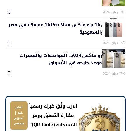
والمميزات
17 يوليو، 2024
سعر آيفون 16 برو ماكس iPhone 16 Pro Max في مصر
والإمارات والسعودية
17 يوليو، 2024
آيفون 16 برو ماكس 2024.. المواصفات والمميزات
والأسعار وموعد طرحه في الأسواق
17 يوليو، 2024
​الآن.. وثّق خَبرك رسمياً
انشر
خبر |
بشارة التحقق ورمز
تصريح
الاستجابة (QR-Code)"
صحفي