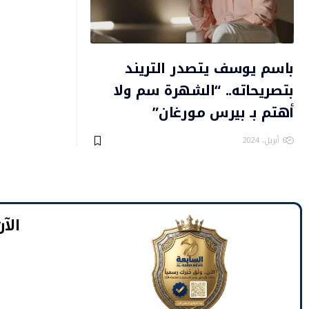
باسم يوسف يتصدر التريند
بتصريحاته.. “الشهرة سم ولا
أهتم بـ بيرس مورغان”
6 أبريل، 2024
​الآ