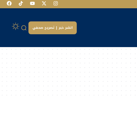
انشر خبر | تصريح صحفي