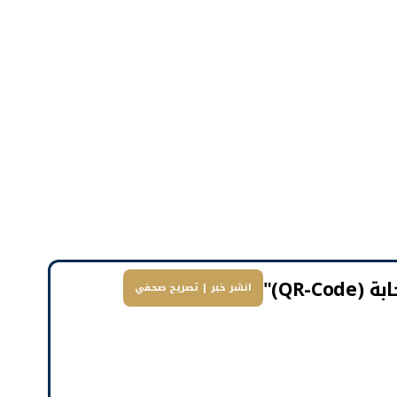
QR-)"
انشر خبر | تصريح صحفي