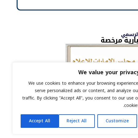
الرسمي
ارية مرخصة
We value your privac
We use cookies to enhance your browsing experience
ي : 8793134
serve personalized ads or content, and analyze ou
رقمي محفوظة لمنصة السابعة © 2026.
traffic. By clicking "Accept All", you consent to our use o
cookies
Accept All
Reject All
Customize