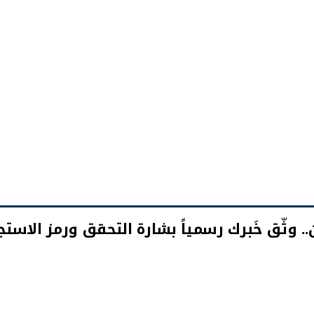
ن.. وثّق خَبرك رسمياً بشارة التحقق ورمز الاستجابة (Code