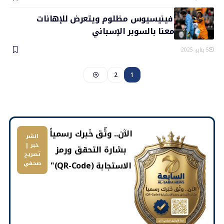
أنشيلوتي: فينيسيوس مظلوم ويتعرض للإهانات
وسيتواجد معنا بالسوبر الإسباني
5 يناير، 2025
2
1
​الآن.. وثّق خَبرك رسمياً
انشر
خبر |
بشارة التحقق ورمز
تصريح
الاستجابة (QR-Code)"
صحفي