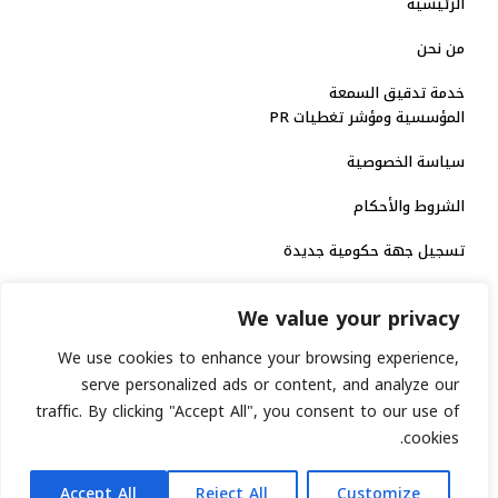
الرئيسية
من نحن
خدمة تدقيق السمعة
المؤسسية ومؤشر تغطيات PR
سياسة الخصوصية
الشروط والأحكام
تسجيل جهة حكومية جديدة
الاعتماد الرسمي
We value your privacy
منصة إخبارية مرخصة
We use cookies to enhance your browsing experience,
serve personalized ads or content, and analyze our
traffic. By clicking "Accept All", you consent to our use of
انشر خبرك
cookies.
رقم الترخيص الاتحادي : 8793134
AR
جميع حقوق التوثيق الرقمي محفوظة لمنصة السابعة © 2026.
Accept All
Reject All
Customize