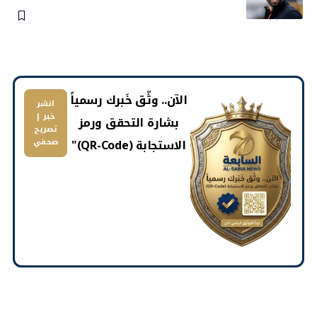
31 مارس، 2026
​الآن.. وثّق خَبرك رسمياً
انشر
خبر |
بشارة التحقق ورمز
تصريح
الاستجابة (QR-Code)"
صحفي