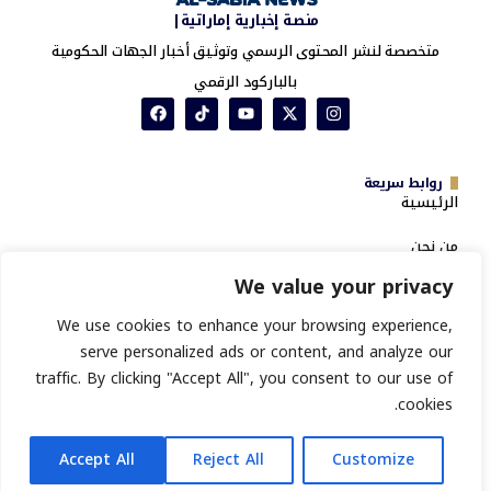
منصة إخبارية إماراتية|
متخصصة لنشر المحتوى الرسمي وتوثيق أخبار الجهات الحكومية
بالباركود الرقمي
روابط سريعة
الرئيسية
من نحن
We value your privacy
خدمة تدقيق السمعة
المؤسسية ومؤشر تغطيات PR
We use cookies to enhance your browsing experience,
serve personalized ads or content, and analyze our
سياسة الخصوصية
traffic. By clicking "Accept All", you consent to our use of
انشر خبرك
الشروط والأحكام
cookies.
تسجيل جهة حكومية جديدة
AR
Accept All
Reject All
Customize