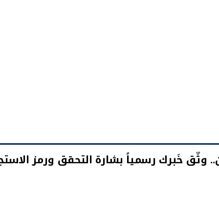
ن.. وثّق خَبرك رسمياً بشارة التحقق ورمز الاستجابة (Code