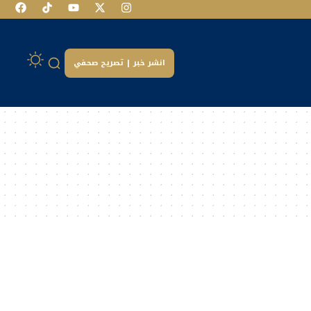
انشر خبر | تصريح صحفي