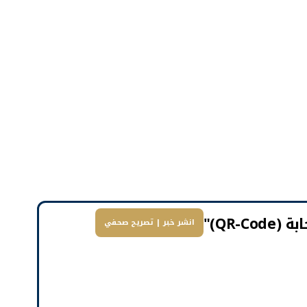
QR-)"
انشر خبر | تصريح صحفي