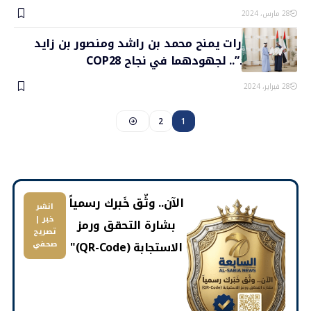
28 مارس، 2024
رئيس الإمارات يمنح محمد بن راشد ومنصور بن زايد
وسام “زايد”.. لجهودهما في نجاح COP28
28 فبراير، 2024
2
1
​الآن.. وثّق خَبرك رسمياً
انشر
خبر |
بشارة التحقق ورمز
تصريح
الاستجابة (QR-Code)"
صحفي