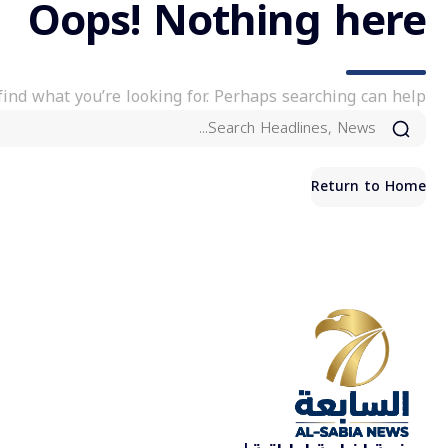
Oops! Nothing here
find what you’re looking for. Perhaps searching can help.
Return to Home