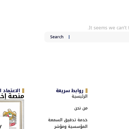
It seems we can’t 
روابط سريعة
الاعتماد 
منصة إخب
الرئيسية
من نحن
خدمة تدقيق السمعة
y
المؤسسية ومؤشر