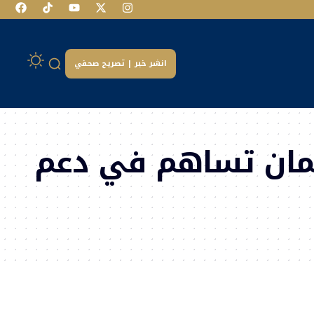
انشر خبر | تصريح صحفي
عجمان تساهم في دعم