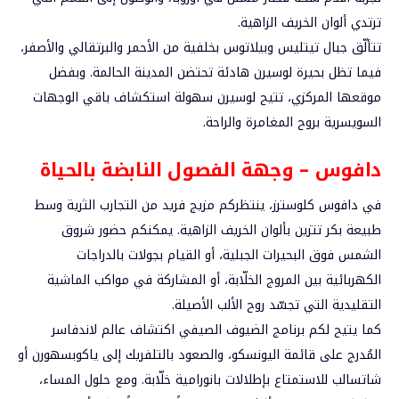
ترتدي ألوان الخريف الزاهية.
تتألّق جبال تيتليس وبيلاتوس بخلفية من الأحمر والبرتقالي والأصفر،
فيما تظل بحيرة لوسيرن هادئة تحتضن المدينة الحالمة. وبفضل
موقعها المركزي، تتيح لوسيرن سهولة استكشاف باقي الوجهات
السويسرية بروح المغامرة والراحة.
دافوس – وجهة الفصول النابضة بالحياة
في دافوس كلوسترز، ينتظركم مزيج فريد من التجارب الثرية وسط
طبيعة بكر تتزين بألوان الخريف الزاهية. يمكنكم حضور شروق
الشمس فوق البحيرات الجبلية، أو القيام بجولات بالدراجات
الكهربائية بين المروج الخلّابة، أو المشاركة في مواكب الماشية
التقليدية التي تجسّد روح الألب الأصيلة.
كما يتيح لكم برنامج الضيوف الصيفي اكتشاف عالم لاندفاسر
المُدرج على قائمة اليونسكو، والصعود بالتلفريك إلى ياكوبسهورن أو
شاتسالب للاستمتاع بإطلالات بانورامية خلّابة. ومع حلول المساء،