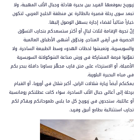
زيوريخ بموقعها الفريد بين بحيرة هادئة وجبال الألب المهيبة، ولا
تبعد سوى رحلة قصيرة بالطائرة عن منطقة الخليج العربي، لتكون
خياراً مثالياً لقضاء إجازة يسهل الوصول إليها.
إنّ تجربة الإقامة لثلاث ليالٍ أو أكثر ستسعدكم بتجارب التسوّق
الحصرية في أرقى المتاجر، وتذوّق أشهى الأطباق العالمية
والسويسرية، وتعيشوا لحظات الهدوء وسط الطبيعة الساحرة. ولا
تفوّتوا فرصة المشاركة في ورش صناعة الشوكولاتة السويسرية
الأصيلة، أو الاسترخاء على متن قارب مجهّز بساونا دافئة يبحر بكم
في مياه البحيرة البلورية.
يمكنكم أيضاً زيارة شلالات الراين، أكبر شلال في أوروبا، أو القيام
برحلة إلى أعالي جبال الألب الساحرة. سواء كانت عطلتكم رومانسية
أو عائلية، ستجدون في زيوريخ كل ما يلبي طموحاتكم ويقدّم لكم
تجارب استثنائية بطابع أنيق وفريد.