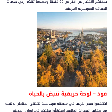
يمكنكم الاختيار بين أكثر من 60 فندقاً ومطعماً تقدّم أرقى خدمات
الضيافة السويسرية العريقة.
فود – لوحة خريفية تنبض بالحياة
اكتشفوا سحر الخريف في منطقة فود، حيث تتلاقى المناظر الذهبية
مع ضفاف البحيرات الحالمة. استهلّوا رحلتكم في لوزان، المدينة