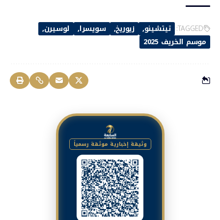
TAGGED:
تيتشينو
زيوريخ
سويسرا
لوسيرن
موسم الخريف 2025
وثيقة إخبارية موثقة رسمياً