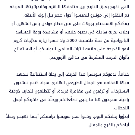
التي تفوح بعبق التاريخ بين متاحفها الراقية وكاتدرائيتها العريقة،
ثم انتقلوا إلى مونترو لتعيشوا أجواء عصر بيل إبوك الأنيقة.
يمكنكم الاستمتاع بجولات على متن قطار جولدن باس الشهير، أو
رحلات بحرية هادئة في بحيرة جنيف، أو مشاهدة روعة المشاهد
البانورامية من قمة جلاسييه 3000. ولا تنسوا زيارة مدرّجات كروم
لافو المُدرجة على قائمة التراث العالمي لليونسكو، أو الاستمتاع
بألوان الخريف المشرقة في حدائق الأربوريتم.
ختاماً، تدعوكم سويسرا هذا الخريف إلى رحلة استثنائية تتجسّد
فيها الفخامة مع الجمال الطبيعي الهادئ. سواء كنتم تنشدون
الاسترخاء، أو ترغبون في مغامرة فريدة، أو تتطلعون لتجارب ذوقية
راقية، ستجدون هنا ما يلبي تطلّعاتكم ويخلّد في ذاكرتكم أجمل
اللحظات.
ابدؤوا رحلتكم اليوم، ودعوا سحر سويسرا يرافقكم أينما ذهبتم ويملأ
أيامكم بالفرح والجمال.