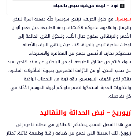
فود – لوحة خريفية تنبض بالحياة
سويسرا
.. مع حلول الخريف، ترتدي
سويسرا
حلّة ذهبية آسرة تنبض
بالجمال والهدوء. ندعوكم لاكتشاف روعة الطبيعة حين تغمر ألوان
الأحمر والبرتقالي سفوح جبال الألب، وتتحوّل القرى الحالمة إلى
لوحات ساحرة تنبض بالحياة. هنا، حيث يلتقي الترف بالأصالة،
تنتظركم تجارب لا تُنسى تجمع بين المغامرة والاسترخاء.
سواء كنتم من عشاق الطبيعة، أو من الباحثين عن ملاذ هادئ بعيد
عن صخب المدن، أو من الذوّاقة الشغوفين بتجربة المأكولات الفاخرة،
يقدّم لكم الخريف السويسري باقة ثرية من اللحظات الراقية
والذكريات العذبة. استعدّوا لتغمر قلوبكم أجواء الموسم الأخّاذ في
كل تفاصيله.
زيوريخ – نبض الحداثة والتقاليد
في هذا الفصل المميز، يمكنكم الانطلاق في عطلة فاخرة إلى
زيوريخ، تلك المدينة التي تجمع بين ضيافة راقية وطبيعة فاتنة. تمتاز