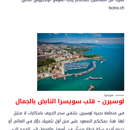
ticino.ch
سويسرا
لوسيرن – قلب سويسرا النابض بالجمال
في منطقة بحيرة لوسيرن، يلتقي سحر الخريف بابتكارات لا مثيل
لها. هنا، يمكنكم الصعود على متن أول تلفريك دوّار في العالم، أو
تجربة أقدم سكة قطار مسنّن في أوروبا، والوصول إلى القمم التي