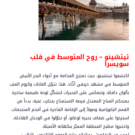
تيتشينو – روح المتوسط في قلب
سويسرا
اكتشفوا تيتشينو، حيث تمتزج الفخامة مع أجواء البحر الأبيض
المتوسط في مشهد خريفي أخّاذ. هنا، تتزيّن الغابات وكروم العنب
بألوان دافئة، وتنعكس على البحيرات لتشكّل لوحة طبيعية ساحرة.
يمنحكم المناخ المعتدل فرصة الاستمتاع بتجارب غنية، بدءاً من
القمم البانورامية وصولاً إلى الإقامة الفاخرة في أفخم المنتجعات.
استرخوا على ضفاف بحيرة لوغانو، أو تجوّلوا في الوديان الهادئة،
واختبروا مطبخ المنطقة المميّز بنكهاته الأصيلة.
لمزيد من التفاصيل، يمكنكم زيارة الموقع الإلكتروني التالي: