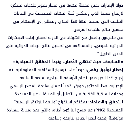
دولة الإمارات يمثل محطة مهمة في مسار تطوير علاجات مبتكرة
لارتفاع ضغط الدم، ويعكس ثقة الجهات التنظيمية في البيانات
العلمية التي يستند إليها هذا العلاج، ونتطلع إلى الإسهام في
تحسين نتائج علاجات المرضى.
نحن ملتزمون بالعمل مع الشركاء في الدولة لضمان إتاحة الابتكارات
الدوائية للمرضى، والمساهمة في تحسين نتائج الرعاية الدوائية على
المدى الطويل.”
«السابعة.. حيث تنتهي الأخبار.. وتبدأ الحقائق السيادية»
إخطار توثيق رقمي
: حرصاً على ترسيخ الشفافية المعلوماتية، تم
إدراج هذا الخبر ضمن نظام الأرشفة السيادية لمنصة السابعة
الإخبارية. هذا المحتوى موثق رقمياً لضمان سلامة المصدر الرسمي
وحماية الملكية الفكرية من التضليل أو الصياغات غير المعتمدة.
التحقق والاعتماد
: يمكنكم استخراج “وثيقة التوثيق الرسمية”
المعتمدة (PNG) عبر مسح الباركود أدناه، والتي تعد بمثابة شهادة
موثوقية رقمية للخبر الصادر بتاريخه وساعته.