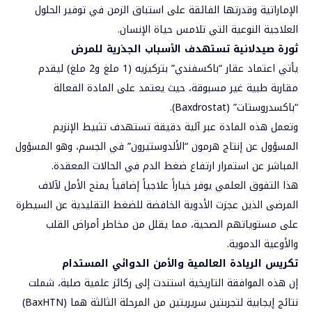
الإماراتية وقدرتها الفائقة على استباق الزمن في توفير الحلول
العلاجية النوعية التي تلامس حياة الإنسان.
ثورة صيدلانية تستهدف الأسباب الجذرية للمرض
يأتي اعتماد عقار “باكسفندي” بتركيزيه (1 ملغ و2 ملغ) ليقدم
مقاربة طبية غير مسبوقة، حيث يعتمد على المادة الفعالة
“باكسدروستات” (Baxdrostat).
وتعمل هذه المادة عبر آلية دقيقة تستهدف تثبيط الإنزيم
المسؤول عن إنتاج هرمون “الألدوستيرون” في الجسم، وهو المسؤول
المباشر عن استمرار ارتفاع ضغط الدم في الحالات المعقدة.
هذا التفوق العلمي يوفر خياراً علاجياً إضافياً يمنح الأمل لآلاف
المرضى الذين عجزت الأدوية الخافضة للضغط التقليدية عن السيطرة
على مستوياتهم الصحية، مما يقلل من مخاطر أمراض القلب
والأوعية الدموية.
تكريس الريادة العالمية والأمن الدوائي المستدام
إن هذه الموافقة التاريخية استندت إلى ركائز علمية صلبة، شملت
نتائج إيجابية لتجربتين سريريتين من المرحلة الثالثة هما (BaxHTN)