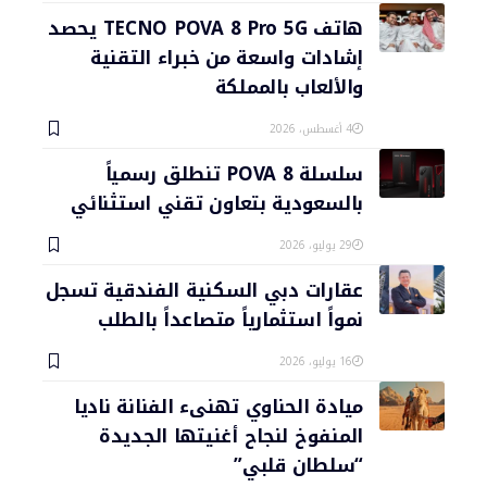
هاتف TECNO POVA 8 Pro 5G يحصد
إشادات واسعة من خبراء التقنية
والألعاب بالمملكة
4 أغسطس، 2026
سلسلة POVA 8 تنطلق رسمياً
بالسعودية بتعاون تقني استثنائي
29 يوليو، 2026
عقارات دبي السكنية الفندقية تسجل
نمواً استثمارياً متصاعداً بالطلب
16 يوليو، 2026
ميادة الحناوي تهنىء الفنانة ناديا
المنفوخ لنجاح أغنيتها الجديدة
“سلطان قلبي”