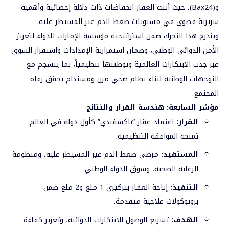
و(Bax24)، حيث أثبت العقار انخفاضات ذات دلالة إحصائية وأهمية
سريرية قصوى في مستويات ضغط الدم غير المسيطر عليه.
ويندرج هذا التحرك ضمن استراتيجية مؤسسة الإمارات للدواء لتعزيز
الأمن الدوائي الوطني، وضمان استمرارية الإمدادات واستقرار السوق
عبر جذب الابتكارات العالمية وتوطينها تنظيمياً، بما ينسجم مع
التوجهات الوطنية لبناء نظام صحي مرن ومستدام يحقق رفاه
المجتمع.
مؤشر السابعة: هندسة القرار والنتائج
القرار
:
اعتماد عقار “باكسفندي” كأول دولة في العالم
تمنحه الموافقة التنظيمية.
المستفيد
:
مرضى ضغط الدم غير المسيطر عليه، ومنظومة
الرعاية الصحية، وسوق الدواء الوطني.
التنفيذ
:
إتاحة العقار بتركيزي 1 ملغ و2 ملغ ضمن
بروتوكولات علاجية متقدمة.
الهدف
:
تسريع الوصول للابتكارات الدوائية، وتعزيز كفاءة