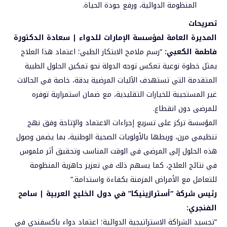
المنظومة الدوائية، ورفع جودة الحياة.
تصريحات
المديرة العامة لمؤسسة الإمارات للدواء | سعادة الدكتورة
فاطمة الكعبي
:
“رسم ملامح الابتكار الطبي؛ اعتماد هذا العلاج
يمثل خطوة نوعية تعكس توجه الدولة نحو تمكين الحلول الطبية
المتقدمة التي تستهدف الآليات المرضية بدقة، خاصة في الحالات
غير المستجيبة للخيارات التقليدية، مع ضمان استمرارية توفره
للمرضى دون انقطاع.
المؤسسة تركز على تسريع إجراءات الاعتماد والإتاحة وفق نهج
تنظيمي مرن، وربطها بالأولويات الصحية الوطنية، بما يضمن وصول
هذه الحلول إلى المرضى في الوقت المناسب وتحقيق أثر ملموس
في نتائج العلاج، كما يسهم ذلك في تعزيز جاهزية المنظومة
للتعامل مع الأمراض المزمنة بكفاءة واستدامة.”
رئيس شركة “أسترازينيكا” في دول الخليج العربية | سامح
الفنجري
:
“تجسيد الشراكة الاستراتيجية الدوائية؛ اعتماد دواء باكسفندي في