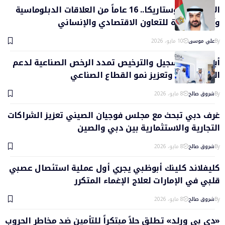
الإمارات وكوستاريكا.. 16 عاماً من العلاقات الدبلوماسية
وآفاق جديدة للتعاون الاقتصادي والإنساني
By
علي موسى
10 مايو، 2026
أبوظبي للتسجيل والترخيص تمدد الرخص الصناعية لدعم
المستثمرين وتعزيز نمو القطاع الصناعي
By
شروق صالح
8 مايو، 2026
غرف دبي تبحث مع مجلس فوجيان الصيني تعزيز الشراكات
التجارية والاستثمارية بين دبي والصين
By
شروق صالح
8 مايو، 2026
كليفلاند كلينك أبوظبي يجري أول عملية استئصال عصبي
قلبي في الإمارات لعلاج الإغماء المتكرر
By
شروق صالح
8 مايو، 2026
«دي بي ورلد» تطلق حلاً مبتكراً للتأمين ضد مخاطر الحروب