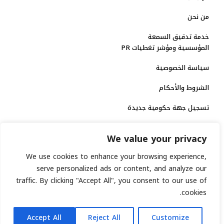
من نحن
خدمة تدقيق السمعة
المؤسسية ومؤشر تغطيات PR
سياسة الخصوصية
الشروط والأحكام
تسجيل جهة حكومية جديدة
الاعتماد الرسمي
We value your privacy
منصة إخبارية مرخصة
We use cookies to enhance your browsing experience,
serve personalized ads or content, and analyze our
traffic. By clicking "Accept All", you consent to our use of
انشر خبرك
cookies.
رقم الترخيص الاتحادي : 8793134
AR
جميع حقوق التوثيق الرقمي محفوظة لمنصة السابعة © 2026.
Accept All
Reject All
Customize