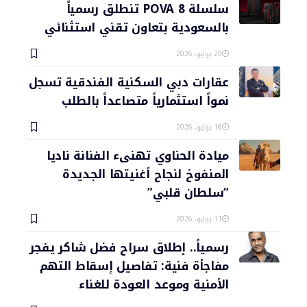
سلسلة POVA 8 تنطلق رسمياً
بالسعودية بتعاون تقني استثنائي
29 يوليو، 2026
عقارات دبي السكنية الفندقية تسجل
نمواً استثمارياً متصاعداً بالطلب
16 يوليو، 2026
ميادة الحناوي تهنىء الفنانة ناديا
المنفوخ لنجاح أغنيتها الجديدة
“سلطان قلبي”
11 يوليو، 2026
رسمياً.. إطلاق سراح فضل شاكر يفجر
مفاجأة فنية: تفاصيل إسقاط التهم
الأمنية وموعد العودة للغناء