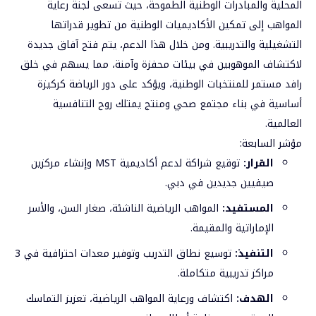
المحلية والمبادرات الوطنية الطموحة، حيث تسعى لجنة رعاية
المواهب إلى تمكين الأكاديميات الوطنية من تطوير قدراتها
التشغيلية والتدريبية. ومن خلال هذا الدعم، يتم فتح آفاق جديدة
لاكتشاف الموهوبين في بيئات محفزة وآمنة، مما يسهم في خلق
رافد مستمر للمنتخبات الوطنية، ويؤكد على دور الرياضة كركيزة
أساسية في بناء مجتمع صحي ومنتج يمتلك روح التنافسية
العالمية.
مؤشر السابعة:
القرار
:
توقيع شراكة لدعم أكاديمية MST وإنشاء مركزين
صيفيين جديدين في دبي.
المستفيد
:
المواهب الرياضية الناشئة، صغار السن، والأسر
الإماراتية والمقيمة.
التنفيذ
:
توسيع نطاق التدريب وتوفير معدات احترافية في 3
مراكز تدريبية متكاملة.
الهدف
:
اكتشاف ورعاية المواهب الرياضية، تعزيز التماسك