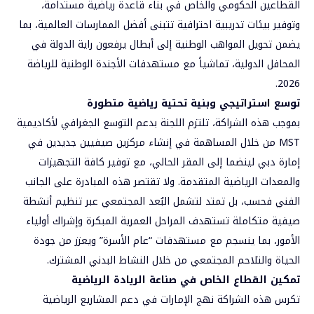
القطاعين الحكومي والخاص في بناء قاعدة رياضية مستدامة،
وتوفير بيئات تدريبية احترافية تتبنى أفضل الممارسات العالمية، بما
يضمن تحويل المواهب الوطنية إلى أبطال يرفعون راية الدولة في
المحافل الدولية، تماشياً مع مستهدفات الأجندة الوطنية للرياضة
2026.
توسع استراتيجي وبنية تحتية رياضية متطورة
بموجب هذه الشراكة، تلتزم اللجنة بدعم التوسع الجغرافي لأكاديمية
MST من خلال المساهمة في إنشاء مركزين صيفيين جديدين في
إمارة دبي لينضما إلى المقر الحالي، مع توفير كافة التجهيزات
والمعدات الرياضية المتقدمة. ولا تقتصر هذه المبادرة على الجانب
الفني فحسب، بل تمتد لتشمل البُعد المجتمعي عبر تنظيم أنشطة
صيفية متكاملة تستهدف المراحل العمرية المبكرة وإشراك أولياء
الأمور، بما ينسجم مع مستهدفات “عام الأسرة” ويعزز من جودة
الحياة والتلاحم المجتمعي من خلال النشاط البدني المشترك.
تمكين القطاع الخاص في صناعة الريادة الرياضية
تكرس هذه الشراكة نهج الإمارات في دعم المشاريع الرياضية