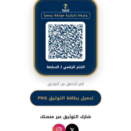
وثيقة إخبارية موثقة رسمياً
الختم الرقمي لـ السابعة
انقر للتحقق من التوثيق
تحميل بطاقة التوثيق PNG
شارك التوثيق عبر منصتك