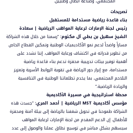
المجتمعي، وصناعة أبطال وطنيين.
تصريحات
بناء قاعدة رياضية مستدامة للمستقبل
رئيس لجنة الإمارات لرعاية المواهب الرياضية | سعادة
الشيخ سهيل بن بطي آل مكتوم
:
“رسمنا من خلال هذه الشراكة
مساراً واضحاً لدعم نمو الأكاديميات الوطنية وتمكين القطاع الخاص
من تطوير قدراته في اكتشاف ورعاية المواهب. إننا نشدد على
أهمية توفير بيئات تدريبية محفزة تدعم بناء قاعدة رياضية
مستدامة، مع إبراز دور الرياضة في تقوية الروابط الأسرية وتعزيز
التلاحم المجتمعي، بما يخدم تطلعاتنا الوطنية في التنافسية
والريادة الرياضية.”
محطة استراتيجية في مسيرة الأكاديمية
مؤسس أكاديمية
MST
الرياضية | أحمد المري
:
“جسدت هذه
الشراكة طموحنا في تحويل شغفنا بالرياضة إلى بيئة آمنة ومحفزة
للأطفال. إن الدعم المقدم من لجنة الإمارات لرعاية المواهب
سيسهم بشكل مباشر في توسيع نطاق عملنا والوصول إلى عدد