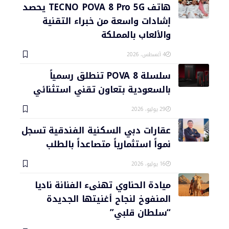
هاتف TECNO POVA 8 Pro 5G يحصد
إشادات واسعة من خبراء التقنية
والألعاب بالمملكة
4 أغسطس، 2026
سلسلة POVA 8 تنطلق رسمياً
بالسعودية بتعاون تقني استثنائي
29 يوليو، 2026
عقارات دبي السكنية الفندقية تسجل
نمواً استثمارياً متصاعداً بالطلب
16 يوليو، 2026
ميادة الحناوي تهنىء الفنانة ناديا
المنفوخ لنجاح أغنيتها الجديدة
“سلطان قلبي”