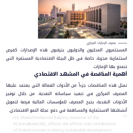
مصرف الإمارات المركزي
المستثمرون المحليون والدوليون يترقبون هذه الإصدارات كفرص
استثمارية مجزية، خاصة في ظل البيئة الاقتصادية المستقرة التي
تتمتع بها الإمارات.
أهمية المناقصة في المشهد الاقتصادي
تمثل هذه المناقصات جزءاً من الأدوات الفعالة التي يعتمد عليها
المصرف المركزي في تنفيذ سياساته النقدية. من خلال توفير
الأذونات النقدية، يتيح المصرف للمؤسسات المالية فرصة لتمويل
أنشطتها الاستثمارية والمساهمة في دفع عجلة النمو الاقتصادي.
H.E. Khaled Mohamed Balama, Governor of the
#CentralbankUAE
, affirms the efforts and contributions
of Emirati women in driving sustainable development.