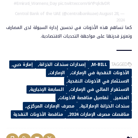
#Emirati_Womens_Day
pic.twitter.com/6rYPqk8vDR
August 28,
— Central Bank of the UAE (@centralbankuae)
2024
كما تساهم هذه الأذونات في تحسين إدارة السيولة لدى المصارف
وتعزيز قدرتها على م
واجهة التحديات الاقتصادية.
TAGGED:
M-BILL
إصدارات سندات الخزانة
إمارة دبي
الأذونات النقدية في الإمارات
الإمارات
الاستثمار في الأذونات النقدية
الاستقرار المالي في الإمارات
السابعة الإخبارية
المتميز
تفاصيل مناقصة الأذونات
سندات الخزانة الإماراتية
مصرف الإمارات المركزي
مناقصات مصرف الإمارات 2024
مناقصة الأذونات النقدية