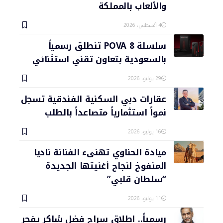
والألعاب بالمملكة
4 أغسطس، 2026
سلسلة POVA 8 تنطلق رسمياً
بالسعودية بتعاون تقني استثنائي
29 يوليو، 2026
عقارات دبي السكنية الفندقية تسجل
نمواً استثمارياً متصاعداً بالطلب
16 يوليو، 2026
ميادة الحناوي تهنىء الفنانة ناديا
المنفوخ لنجاح أغنيتها الجديدة
“سلطان قلبي”
11 يوليو، 2026
رسمياً.. إطلاق سراح فضل شاكر يفجر