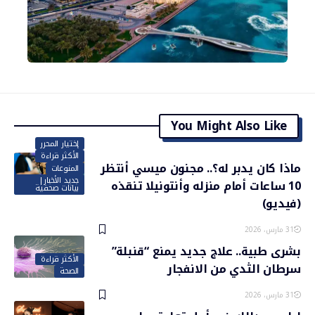
You Might Also Like
إختيار المحرر
الأكثر قراءة
ماذا كان يدبر له؟.. مجنون ميسي أنتظر
المنوعات
جديد الأخبار|
10 ساعات أمام منزله وأنتونيلا تنقذه
بيانات صحفية
(فيديو)
31 مارس، 2026
بشرى طبية.. علاج جديد يمنع “قنبلة”
الأكثر قراءة
سرطان الثدي من الانفجار
الصحة
31 مارس، 2026