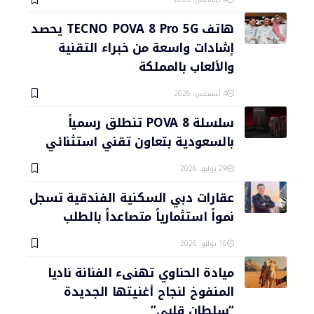
هاتف TECNO POVA 8 Pro 5G يحصد
إشادات واسعة من خبراء التقنية
والألعاب بالمملكة
4 أغسطس، 2026
سلسلة POVA 8 تنطلق رسمياً
بالسعودية بتعاون تقني استثنائي
29 يوليو، 2026
عقارات دبي السكنية الفندقية تسجل
نمواً استثمارياً متصاعداً بالطلب
16 يوليو، 2026
ميادة الحناوي تهنىء الفنانة ناديا
المنفوخ لنجاح أغنيتها الجديدة
“سلطان قلبي”