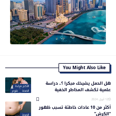
You Might Also Like
هل الحمل يشيخك مبكرا ؟.. دراسة
الأكثر قراءة
علمية تكشف المخاطر الخفية
الصحة
علوم
12 أبريل، 2024
أكثر من 10 عادات خاطئة تسبب ظهور
“الكرش”
الصحة