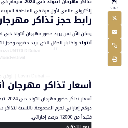
تذاكر مهرجان أنتولد دبي 2024.
SHARE
إلكتروني عالمي لأول مرة في المنطقة العربية
رابط حجز تذاكر مهرجان أن
يمكن الآن لمن يريد حضور مهرجان أنتولد دبي لعام 2024 الدخول عن
أنتولد
واختيار الحفل الذي يريد حضوره وحجز الت
aganza UNTOLD Dubai
usicFestival
— Lovin Dubai | لوڤن دبي (@lovindubai)
أسعار تذاكر مهرجان أنتول
فتبدأ من 12000 درهم إماراتي.
نوع التذكرة