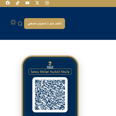
انشر خبر | تصريح صحفي
وثيقة إخبارية موثقة رسمياً