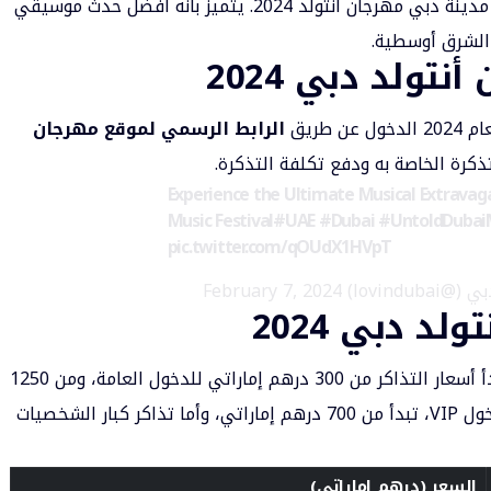
سيقام في مدينة دبي مهرجان أنتولد 2024. يتميز بأنه أفضل حدث موسيقي
 الشرق أوسطية.
تولد دبي 2024
 طريق
الرابط الرسمي لموقع مهرجان
ذكرة الخاصة به ودفع تكلفة التذكرة.
Experience the Ultimate Musical Extrav
Music Festival
#UAE
#Dubai
#UntoldDubaiM
pic.twitter.com/qOUdX1HVpT
February 7, 2024
د دبي 2024
أسعار تذاكر حضور مهرجان انتولد دبي 2024. تبدأ أسعار التذاكر من 300 درهم إماراتي للدخول العامة، ومن 1250
درهم إماراتي لحزم المجموعة. بالنسبة لتذاكر دخول VIP، تبدأ من 700 درهم إماراتي، وأما تذاكر كبار الشخصيات
السعر (درهم إماراتي)