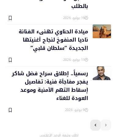
بالطلب
16 يوليو، 2026
ميادة الحناوي تهنىء الفنانة
ناديا المنفوخ لنجاح أغنيتها
الجديدة “سلطان قلبي”
11 يوليو، 2026
رسمياً.. إطلاق سراح فضل شاكر
يفجر مفاجأة فنية: تفاصيل
إسقاط التهم الأمنية وموعد
العودة للغناء
9 يوليو، 2026
اطلب وثيقة الرصد الإعلامي