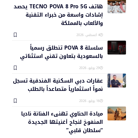
هاتف TECNO POVA 8 Pro 5G يحصد
إشادات واسعة من خبراء التقنية
والألعاب بالمملكة
4 أغسطس، 2026
سلسلة POVA 8 تنطلق رسمياً
بالسعودية بتعاون تقني استثنائي
29 يوليو، 2026
عقارات دبي السكنية الفندقية تسجل
نمواً استثمارياً متصاعداً بالطلب
16 يوليو، 2026
ميادة الحناوي تهنىء الفنانة ناديا
المنفوخ لنجاح أغنيتها الجديدة
“سلطان قلبي”