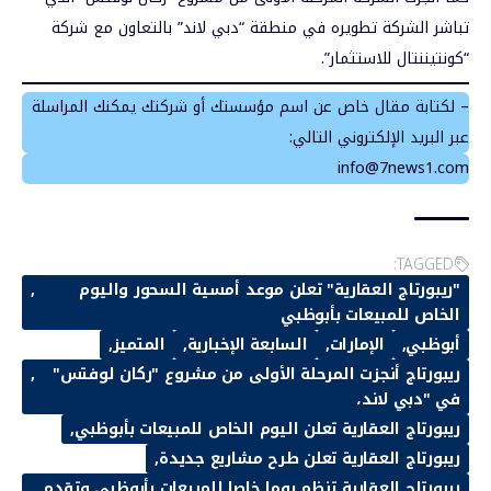
تباشر الشركة تطويره في منطقة “دبي لاند” بالتعاون مع شركة
“كونتيننتال للاستثمار”.
– لكتابة مقال خاص عن اسم مؤسستك أو شركتك يمكنك المراسلة
عبر البريد الإلكتروني التالي:
info@7news1.com
TAGGED:
"ريبورتاج العقارية" تعلن موعد أمسية السحور واليوم
الخاص للمبيعات بأبوظبي
أبوظبي
الإمارات
السابعة الإخبارية
المتميز
ريبورتاج أنجزت المرحلة الأولى من مشروع "ركان لوفتس"
في "دبي لاند،
ريبورتاج العقارية تعلن اليوم الخاص للمبيعات بأبوظبي
ريبورتاج العقارية تعلن طرح مشاريع جديدة
ريبورتاج العقارية تنظم يوما خاصا للمبيعات بأبوظبي وتقدم