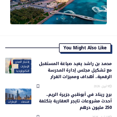
You Might Also Like
إختيار المحرر
محمد بن راشد يعيد صياغة المستقبل
الإمارات
مع تشكيل مجلس إدارة المدرسة
التكنولوجيا
الرقمية.. أهداف ومميزات القرار
9 أبريل، 2026
برج ريناد في أبوظبي جزيرة الريم..
أحدث مشروعات تايجر العقارية بتكلفة
اقتصاد
الإمارات
250 مليون درهم