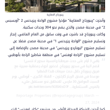
ريبورتاج العقارية
وأنجزت “ريبورتاج العقارية” مؤخرا مشروع الواحة ريزيدنس 2 “أويسيس
2” في مدينة مصدر، والذي يضم نحو 304 وحدات سكنية.
وكانت ريبورتاج قد باشرت في وقت سابق من العام الماضي، إنجاز
وتسليم مشروع “الواحة ريزيدنس 1” في مدينة مصدر، فضلا عن
تسليم مشروع “ليوناردو ريزيدنس” في مدينة مصدر، بالإضافة إلى
تسليم مشروع “الراحة لوفتس” في منطقة شاطئ الراحة بأبوظبي.
باقي 3 أيام على حدث مبيعاتنا وأمسية سحور لا تنسى!
انضم الينا في سحور ريبورتاج، لحضور أجواء رمضانية مميزة مع
فريق ريبورتاج خلال حدث مبيعات هذا الشهر!
موعدنا في فندق الريتز كارلتون – القناة الكبرى – أبوظبي، يوم
السبت الموافق 30 مارس، للانطلاق نحو مستقبل مليء
بالفرص الاستثمارية…
pic.twitter.com/5OlSKtsD7F
March
— Reportage Properties (@reportagegroup)
27, 2024
كما أنجزت الشركة المرحلة الأولى من مشروع “ركان لوفتس” الذي