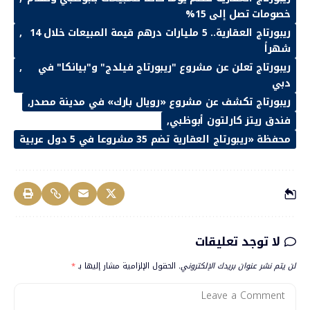
خصومات تصل إلى 15%
ريبورتاج العقارية.. 5 مليارات درهم قيمة المبيعات خلال 14
شهراً
ريبورتاج تعلن عن مشروع "ريبورتاج فيلدج" و"بيانكا" في
دبي
ريبورتاج تكشف عن مشروع «رويال بارك» في مدينة مصدر
فندق ريتز كارلتون أبوظبي
محفظة «ريبورتاج العقارية تضم 35 مشروعا في 5 دول عربية
لا توجد تعليقات
لن يتم نشر عنوان بريدك الإلكتروني.
الحقول الإلزامية مشار إليها بـ
*