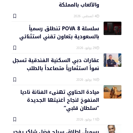
والألعاب بالمملكة
4 أغسطس، 2026
سلسلة POVA 8 تنطلق رسمياً
بالسعودية بتعاون تقني استثنائي
29 يوليو، 2026
عقارات دبي السكنية الفندقية تسجل
نمواً استثمارياً متصاعداً بالطلب
16 يوليو، 2026
ميادة الحناوي تهنىء الفنانة ناديا
المنفوخ لنجاح أغنيتها الجديدة
“سلطان قلبي”
11 يوليو، 2026
رسمياً.. إطلاق سراح فضل شاكر يفجر