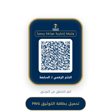
وثيقة إخبارية موثقة رسمياً
الختم الرقمي لـ السابعة
انقر للتحقق من التوثيق
تحميل بطاقة التوثيق PNG