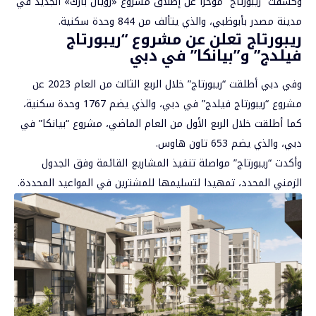
وكشفت “ريبورتاج” مؤخرا عن إطلاق مشروع «رويال بارك» الجديد في
مدينة مصدر بأبوظبي، والذي يتألف من 844 وحدة سكنية.
ريبورتاج تعلن عن مشروع “ريبورتاج
فيلدج” و”بيانكا” في دبي
وفي دبي أطلقت “ريبورتاج” خلال الربع الثالث من العام 2023 عن
مشروع “ريبورتاج فيلدج” في دبي، والذي يضم 1767 وحدة سكنية،
كما أطلقت خلال الربع الأول من العام الماضي، مشروع “بيانكا” في
دبي، والذي يضم 653 تاون هاوس.
وأكدت “ريبورتاج” مواصلة تنفيذ المشاريع القائمة وفق الجدول
الزمني المحدد، تمهيدا لتسليمها للمشترين في المواعيد المحددة.