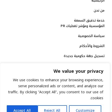
الرئيسية
من نحن
خدمة تدقيق السمعة
المؤسسية ومؤشر تغطيات PR
سياسة الخصوصية
الشروط والأحكام
تسجيل جهة حكومية جديدة
الاعتماد الرسمي
We value your privacy
منصة إخبارية مرخصة
We use cookies to enhance your browsing experience,
serve personalized ads or content, and analyze our
انشر خبرك
traffic. By clicking "Accept All", you consent to our use of
cookies.
رقم الترخيص الاتحادي : 8793134
AR
جميع حقوق التوثيق الرقمي محفوظة لمنصة السابعة © 2026.
Accept All
Reject All
Customize