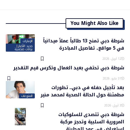
You Might Also Like
شرطة دبي تمنح 13 طالباً عملاً ميدانياً
الإمارات
جديد الأخبار|
في 5 مواقع.. تفاصيل المبادرة
بيانات صحفية
12 أبريل، 2026
شرطة دبي تحتفي بعيد العمال وتكرس قيم التقدير
31 مايو، 2026
بعد تأجيل حفله في دبي.. تطورات
مطمئنة حول الحالة الصحية لمحمد منير
المنوعات
3 أبريل، 2026
شرطة دبي تتصدى للسلوكيات
المرورية السلبية وتحجز مركبة
استعراض في عود المطينة