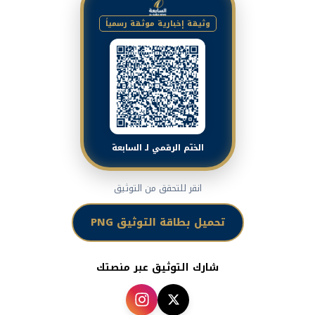
وثيقة إخبارية موثقة رسمياً
الختم الرقمي لـ السابعة
انقر للتحقق من التوثيق
تحميل بطاقة التوثيق PNG
شارك التوثيق عبر منصتك