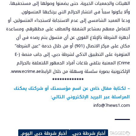
الهيئات والجمعيات الخيرية، حتى يضمنوا وصولها إلى مستحقيها،
وألا يكونوا سبباً في انتشار الجرائم التي يرتكبها المتسولون.
ودعا العميد الشامسي إلى عدم الاستجابة لاستجداء المتسولين، أو
التعامل معهم بمشاعر الشفقة والعطف على مظهرهم، ومساعدة
أجهزة الشرطة بالإبلاغ الفوري عن أي متسول يتم رصده في أي
مكان على مركز الاتصال (901) أو من خلال خدمة “عين الشرطة”
المتوفرة على التطبيق الذكي لشرطة دبي، إلى جانب منصة (E-
Crime) المعنية بتلقي بلاغات أفراد الجمهور المُتعلقة بالجرائم
الإلكترونية بصورة سلسلة وسهلة من خلال الرابطwww.ecrime.ae.
*************
–
لكتابة مقال خاص عن اسم مؤسستك أو شركتك يمكنك
المراسلة عبر البريد الإلكتروني التالي:
info@7news1.com
TAGGED:
أخبار شرطة دبي
أخبار شرطة دبي اليوم