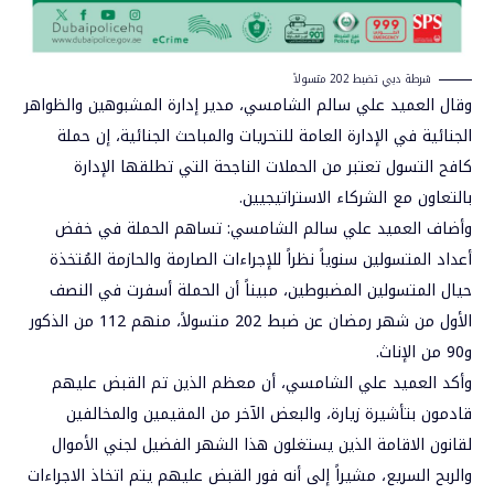
شرطة دبي تضبط 202 متسولاً
وقال العميد علي سالم الشامسي، مدير إدارة المشبوهين والظواهر
الجنائية في الإدارة العامة للتحريات والمباحث الجنائية، إن حملة
كافح التسول تعتبر من الحملات الناجحة التي تطلقها الإدارة
بالتعاون مع الشركاء الاستراتيجيين.
وأضاف العميد علي سالم الشامسي: تساهم الحملة في خفض
أعداد المتسولين سنوياً نظراً للإجراءات الصارمة والحازمة المُتخذة
حيال المتسولين المضبوطين، مبيناً أن الحملة أسفرت في النصف
الأول من شهر رمضان عن ضبط 202 متسولاً، منهم 112 من الذكور
و90 من الإناث.
وأكد العميد علي الشامسي، أن معظم الذين تم القبض عليهم
قادمون بتأشيرة زيارة، والبعض الآخر من المقيمين والمخالفين
لقانون الاقامة الذين يستغلون هذا الشهر الفضيل لجني الأموال
والربح السريع، مشيراً إلى أنه فور القبض عليهم يتم اتخاذ الاجراءات