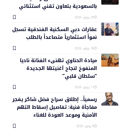
بالسعودية بتعاون تقني استثنائي
29 يوليو، 2026
عقارات دبي السكنية الفندقية تسجل
نمواً استثمارياً متصاعداً بالطلب
16 يوليو، 2026
ميادة الحناوي تهنىء الفنانة ناديا
المنفوخ لنجاح أغنيتها الجديدة
“سلطان قلبي”
11 يوليو، 2026
رسمياً.. إطلاق سراح فضل شاكر يفجر
مفاجأة فنية: تفاصيل إسقاط التهم
الأمنية وموعد العودة للغناء
9 يوليو، 2026