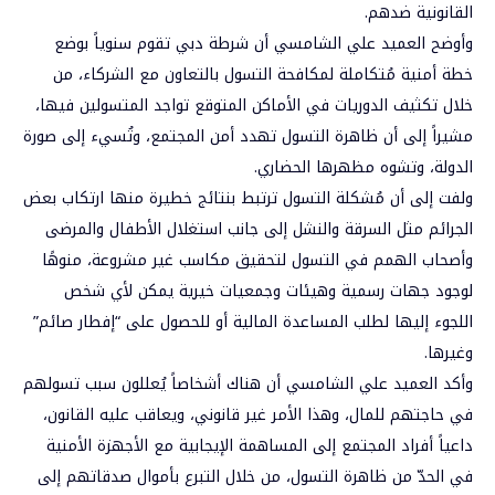
القانونية ضدهم.
وأوضح العميد علي الشامسي أن شرطة دبي تقوم سنوياً بوضع
خطة أمنية مُتكاملة لمكافحة التسول بالتعاون مع الشركاء، من
خلال تكثيف الدوريات في الأماكن المتوقع تواجد المتسولين فيها،
مشيراً إلى أن ظاهرة التسول تهدد أمن المجتمع، وتُسيء إلى صورة
الدولة، وتشوه مظهرها الحضاري.
ولفت إلى أن مُشكلة التسول ترتبط بنتائج خطيرة منها ارتكاب بعض
الجرائم مثل السرقة والنشل إلى جانب استغلال الأطفال والمرضى
وأصحاب الهمم في التسول لتحقيق مكاسب غير مشروعة، منوهًا
لوجود جهات رسمية وهيئات وجمعيات خيرية يمكن لأي شخص
اللجوء إليها لطلب المساعدة المالية أو للحصول على “إفطار صائم”
وغيرها.
وأكد العميد علي الشامسي أن هناك أشخاصاً يُعللون سبب تسولهم
في حاجتهم للمال، وهذا الأمر غير قانوني، ويعاقب عليه القانون،
داعياً أفراد المجتمع إلى المساهمة الإيجابية مع الأجهزة الأمنية
في الحدّ من ظاهرة التسول، من خلال التبرع بأموال صدقاتهم إلى