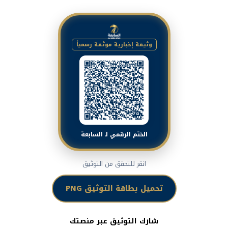
وثيقة إخبارية موثقة رسمياً
الختم الرقمي لـ السابعة
انقر للتحقق من التوثيق
تحميل بطاقة التوثيق PNG
شارك التوثيق عبر منصتك