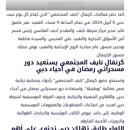
كرنفال نايف المجتمعي
كما حضر فعاليات كرنفال “نايف المجتمعي” الذي يُقام كل يوم سبت
حتى 6 أبريل 2024، في تمام الساعة 9 مساء، العقيد عمر عاشور
نائب مدير مركز شرطة نايف، والمقدم أحمد الفلاسي رئيس قسم
أمن الأسواق التجارية والنقيب علي المخيني، والسيدة فاطمة
بوحجير منسق عام مبادرة الروح الإيجابية والنقيب عوض مبارك
منسق الكرنفال.
كرنفال نايف المجتمعي يستعيد دور
مسحراتي رمضان في أحياء دبي
واستمتع حضور كرنفال “نايف المجتمعي” بأجواء رمضانية تراثية
ضمن فعالية “بوطبيلة”، واستعادة دور مسحراتي رمضان في أحياء
دبي، والأهازيج الشعبية والتراثية، وعزف الفرقة الموسيقية لشرطة
دبي لعديد من ايقاعات المقطوعات والمعزوفات الموسيقية
الوطنية، إلى جانب عروض الكلاب البوليسية والدراجات الهوائية
والدوريات الأمنية الفارهة.
اللواء طارق تهلك: دبي تحتوي على أهم