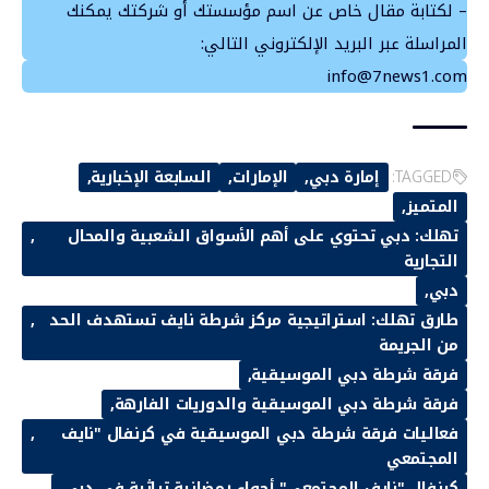
– لكتابة مقال خاص عن اسم مؤسستك أو شركتك يمكنك
المراسلة عبر البريد الإلكتروني التالي:
info@7news1.com
TAGGED:
إمارة دبي
الإمارات
السابعة الإخبارية
المتميز
تهلك: دبي تحتوي على أهم الأسواق الشعبية والمحال
التجارية
دبي
طارق تهلك: استراتيجية مركز شرطة نايف تستهدف الحد
من الجريمة
فرقة شرطة دبي الموسيقية
فرقة شرطة دبي الموسيقية والدوريات الفارهة
فعاليات فرقة شرطة دبي الموسيقية في كرنفال "نايف
المجتمعي
كرنفال "نايف المجتمعي" أجواء رمضانية تراثية في دبي