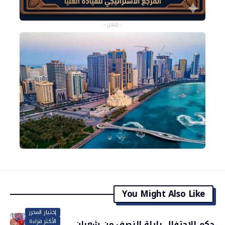
- إعلان -
You Might Also Like
إختيار المحرر
الأكثر قراءة
حكم الاحتفال بليلة النصف من شعبان..