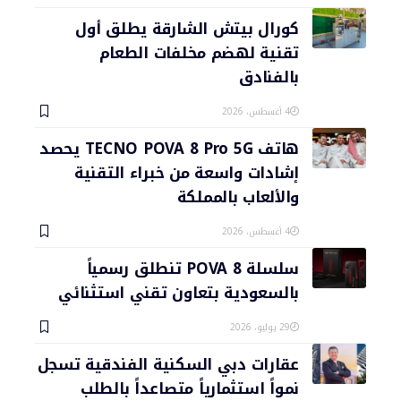
كورال بيتش الشارقة يطلق أول
تقنية لهضم مخلفات الطعام
بالفنادق
4 أغسطس، 2026
هاتف TECNO POVA 8 Pro 5G يحصد
إشادات واسعة من خبراء التقنية
والألعاب بالمملكة
4 أغسطس، 2026
سلسلة POVA 8 تنطلق رسمياً
بالسعودية بتعاون تقني استثنائي
29 يوليو، 2026
عقارات دبي السكنية الفندقية تسجل
نمواً استثمارياً متصاعداً بالطلب