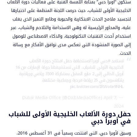
ستكون “أوبرا دبي” بمثابة اللمسة الفنية على فعاليات دورة الألعاب
الخليجية الأولى للشباب، حيث حرصت اللجنة المنظمة على اختيارها
لتجسيد ملامح الحدث الابتكارية والحيوية وطابع التميز الذي يغلب
عليه، والمحاور الرئيسية له وهي الاستدامة والتلاحم والشباب، عبر
استخدام أحدث التقنيات التكنولوجية، والذكاء الاصطناعي للوصول
إلى الصورة المنشودة التي تعكس مدى توافق الأفكار مع رسالة
الحدث.
تستعد
#دبي
أوبرا لاستضافة حفل افتتاح دورة الألعاب
الخليجية الأولى للشباب، التي تستضيفها دولة الإمارات من 16
أبريل الحالي إلى 2 مايو المقبل بمشاركة 3500 رياضي ورياضية
يتنافسون في 25 رياضة فردية وجماعية مختلفة.
pic.twitter.com/IRWote9NHL
April 7,
— Dubai Media Office (@DXBMediaOffice)
2024
حفل دورة الألعاب الخليجية الأولى للشباب
في أوبرا دبي
وسبق لأوبرا دبي، التي افتتحت رسمياً في 31 أغسطس 2016،