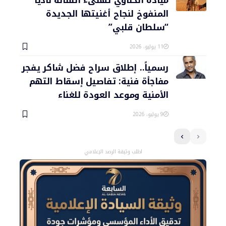
ميادة الحناوي تهنىء الفنانة ناديا
المنفوخ لنجاح أغنيتها الجديدة
“سلطان قلبي”
11 يوليو، 2026
رسمياً.. إطلاق سراح فضل شاكر يفجر
مفاجأة فنية: تفاصيل إسقاط التهم
الأمنية وموعد العودة للغناء
9 يوليو، 2026
اطلب وثيقة الرصد الإعلامي