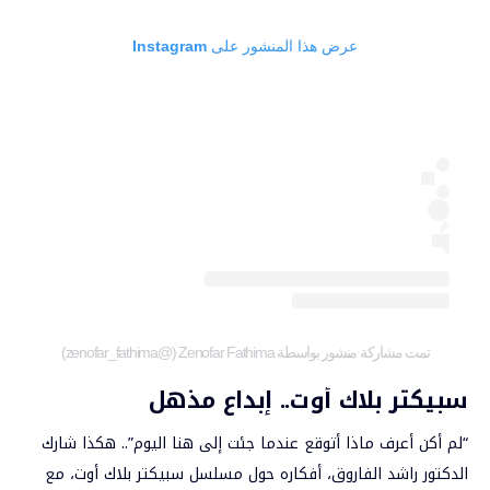
عرض هذا المنشور على Instagram
تمت مشاركة منشور بواسطة ‏‎Zenofar Fathima‎‏ (@‏‎zenofar_fathima‎‏)
سبيكتر بلاك أوت.. إبداع مذهل
“لم أكن أعرف ماذا أتوقع عندما جئت إلى هنا اليوم”.. هكذا شارك
الدكتور راشد الفاروق، أفكاره حول مسلسل سبيكتر بلاك أوت، مع