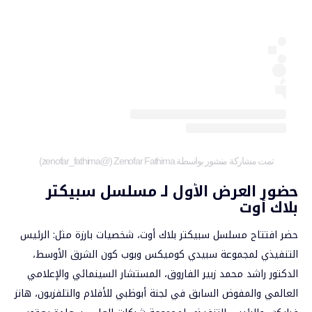
تمت مشاركة منشور بواسطة ‏‎Zenofar Fathima‎‏ (@‏‎zenofar_fathima‎‏)
حضور العرض الأول لـ مسلسل سبيكتر
بلاك أوت
حضر افتتاح مسلسل سبيكتر بلاك أوت، شخصيات بارزة مثل: الرئيس
التنفيذي لمجموعة سبيدي كوميكس وبوب كون الشرق الأوسط،
الدكتور راشد محمد زبير الفاروق، المستشار السينمائي والإعلامي
العالمي والمفوض السابق في لجنة أبوظبي للأفلام والتلفزيون، هانز