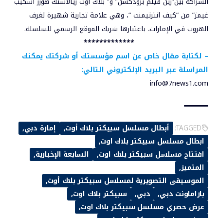
الشراكة بين”زين فيلم برودكشن” و” بلاك أوت ريالاستك هورر اسكيب
غيمز” من “كيف انترتيمنت “، وهي علامة تجارية شهيرة لغرف
الهروب في الإمارات، باعتبارها شريك الموقع الرسمي للسلسلة.
*************
–
لكتابة مقال خاص عن اسم مؤسستك أو شركتك يمكنك
المراسلة عبر البريد الإلكتروني التالي:
info@7news1.com
TAGGED:
أبطال مسلسل سبيكتر بلاك أوت
إمارة دبي
ابطال مسلسل سبيكتر بلاك اوت
افتتاح مسلسل سبيكتر بلاك اوت
السابعة الإخبارية
المتميز
الموسيقى التصويرية لمسلسل سبيكتر بلاك أوت
باراماونت دبي
دبي
سبيكتر بلاك اوت
عرض حصري مسلسل سبيكتر بلاك اوت