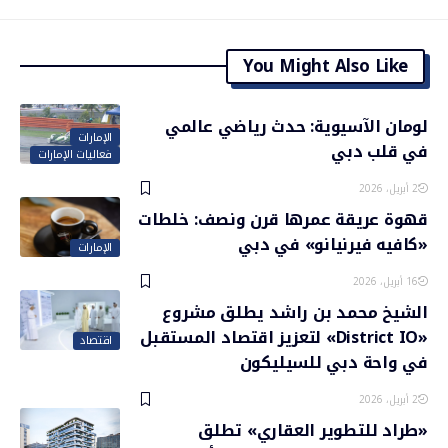
You Might Also Like
لومان الآسيوية: حدث رياضي عالمي
الإمارات
في قلب دبي
فعاليات الإمارات
2 أبريل، 2026
قهوة عريقة عمرها قرن ونصف: خلطات
«كافيه فيرنيانو» في دبي
الإمارات
16 أبريل، 2026
الشيخ محمد بن راشد يطلق مشروع
«District IO» لتعزيز اقتصاد المستقبل
اقتصاد
في واحة دبي للسيليكون
2 أبريل، 2026
«طراد للتطوير العقاري» تطلق