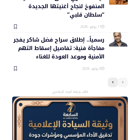
المنفوخ لنجاح أغنيتها الجديدة
“سلطان قلبي”
11 يوليو، 2026
رسمياً.. إطلاق سراح فضل شاكر يفجر
مفاجأة فنية: تفاصيل إسقاط التهم
الأمنية وموعد العودة للغناء
9 يوليو، 2026
اطلب وثيقة الرصد الإعلامي