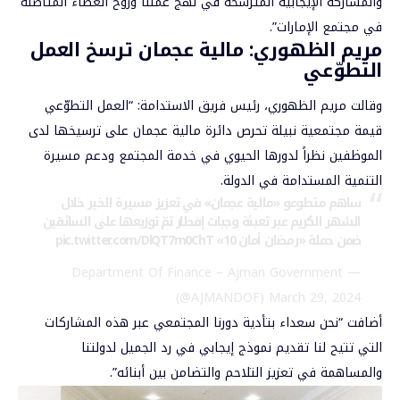
والمشاركة الإيجابية المترسخة في نهج عملنا وروح العطاء المتأصلة
في مجتمع الإمارات”.
مريم الظهوري: مالية عجمان ترسخ العمل
التطوّعي
وقالت مريم الظهوري، رئيس فريق الاستدامة: “العمل التطوّعي
قيمة مجتمعية نبيلة تحرص دائرة مالية عجمان على ترسيخها لدى
الموظفين نظراً لدورها الحيوي في خدمة المجتمع ودعم مسيرة
التنمية المستدامة في الدولة.
ساهم متطوعو «مالية عجمان» في تعزيز مسيرة الخير خلال
الشهر الكريم عبر تعبئة وجبات إفطار تمّ توزيعها على السائقين
ضمن حملة «رمضان أمان 10»
pic.twitter.com/DlQT7m0ChT
— Department Of Finance – Ajman Government
(@AJMANDOF)
March 29, 2024
أضافت “نحن سعداء بتأدية دورنا المجتمعي عبر هذه المشاركات
التي تتيح لنا تقديم نموذج إيجابي في رد الجميل لدولتنا
والمساهمة في تعزيز التلاحم والتضامن بين أبنائه”.