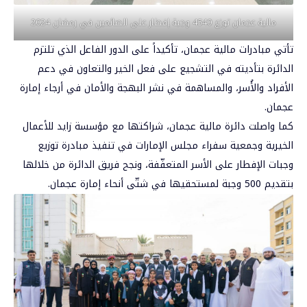
مالية عجمان توزع 4540 وجبة إفطار على الصائمين في رمضان 2024
تأتي مبادرات مالية عجمان، تأكيداً على الدور الفاعل الذي تلتزم
الدائرة بتأديته في التشجيع على فعل الخير والتعاون في دعم
الأفراد والأُسر، والمساهمة في نشر البهجة والأمان في أرجاء إمارة
عجمان.
كما واصلت دائرة مالية عجمان، شراكتها مع مؤسسة زايد للأعمال
الخيرية وجمعية سفراء مجلس الإمارات في تنفيذ مبادرة توزيع
وجبات الإفطار على الأسر المتعفّفة، ونجح فريق الدائرة من خلالها
بتقديم 500 وجبة لمستحقيها في شتّى أنحاء إمارة عجمان.