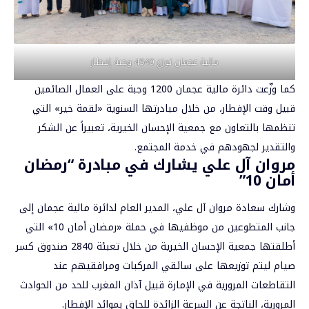
مالية عجمان توزع 4540 وجبة إفطار
كما وزّعت دائرة مالية عجمان 1200 وجبة على العمال الصائمين
قبيل وقت الإفطار، من خلال مبادرتها السنوية «لقمة خير» التي
تنظمها بالتعاون مع جمعية الإحسان الخيرية، تعبيراً عن الشكر
والتقدير لجهودهم في خدمة المجتمع.
مروان آل علي يشارك في مبادرة “رمضان
أمان 10”
وشارك سعادة مروان آل علي، المدير العام لدائرة مالية عجمان إلى
جانب المتطوعين من موظفيها في حملة «رمضان أمان 10» التي
أطلقتها جمعية الإحسان الخيرية من خلال تعبئة 2840 صندوق كسر
صيام ليتم توزيعها على سائقي المركبات ومرافقيهم عند
التقاطعات المرورية في الإمارة قبيل آذان المغرب للحد من الحوادث
المرورية، الناتجة عن السرعة الزائدة للحاق بموائد الإفطار.