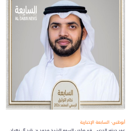
أبوظبي- السابعة الإخبارية
عمر حبتور الدرعي.. قرر صاحب السمو الشيخ
محمد بن زايد آل نهيان
،