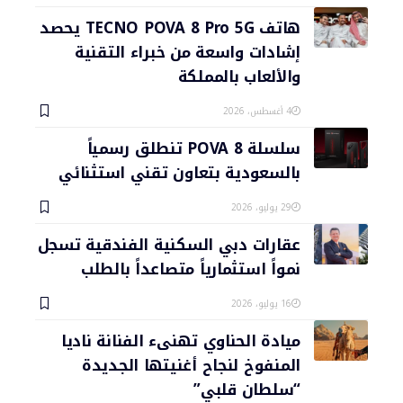
هاتف TECNO POVA 8 Pro 5G يحصد
إشادات واسعة من خبراء التقنية
والألعاب بالمملكة
4 أغسطس، 2026
سلسلة POVA 8 تنطلق رسمياً
بالسعودية بتعاون تقني استثنائي
29 يوليو، 2026
عقارات دبي السكنية الفندقية تسجل
نمواً استثمارياً متصاعداً بالطلب
16 يوليو، 2026
ميادة الحناوي تهنىء الفنانة ناديا
المنفوخ لنجاح أغنيتها الجديدة
“سلطان قلبي”