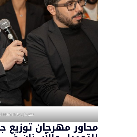
مهرجان TOP DOCTORS for Beauty and Humanity في دبي
محاور مهرجان توزيع جو