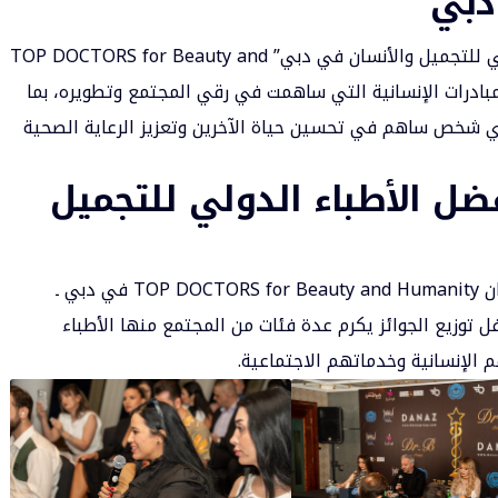
دبي
يتمحور مهرجان توزيع جوائز أفضل الأطباء الدولي للتجميل والأنسان في دبي” TOP DOCTORS for Beauty and
ة والمبادرات الإنسانية التي ساهمت في رقي المجتمع وتطويره، بما
أي شخص ساهم في تحسين حياة الآخرين وتعزيز الرعاية الصحية
ضل الأطباء الدولي للتجميل
كما أكد الدكتور باسم الحلبي أحد الرعاة لمهرجان TOP DOCTORS for Beauty and Humanity في دبي ـ
ل توزيع الجوائز يكرم عدة فئات من المجتمع منها الأطباء
 الإنسانية وخدماتهم الاجتماعية.