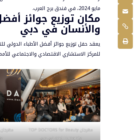
مايو 2024، في فندق برج العرب.
مكان توزيع جوائز أفضل
والأنسان في دبي
يعقد حفل توزيع جوائز أفضل الأطباء الدولي للت
للمركز الاستشاري الاقتصادي والاجتماعي للأمم المتحد
مهرجان TOP DOCTORS for Beauty
and Humanity في دبي
ty