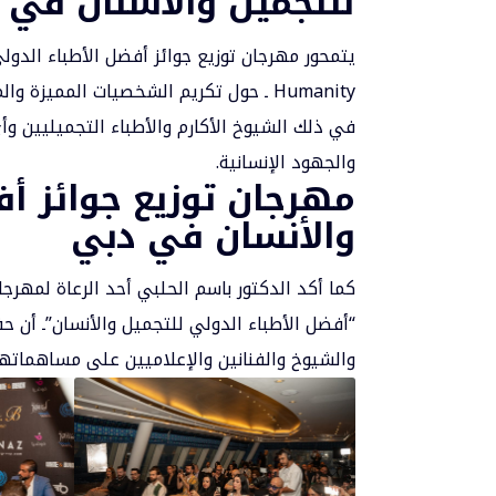
للتجميل والأسنان في 
Humanity ـ حول تكريم الشخصيات المميز
في ذلك الشيوخ الأكارم والأطباء التجميليين و
والجهود الإنسانية.
مهرجان توزيع جوائز أف
والأنسان في دبي
“أفضل الأطباء الدولي للتجميل والأنسان”ـ أن حف
والشيوخ والفنانين والإعلاميين على مساهماتهم