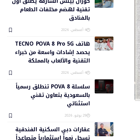
كورال بيتش الشارقة يطلق أول
تقنية لهضم مخلفات الطعام
بالفنادق
4 أغسطس، 2026
هاتف TECNO POVA 8 Pro 5G
يحصد إشادات واسعة من خبراء
التقنية والألعاب بالمملكة
4 أغسطس، 2026
سلسلة POVA 8 تنطلق رسمياً
بالسعودية بتعاون تقني
استثنائي
29 يوليو، 2026
عقارات دبي السكنية الفندقية
تسجل نمواً استثمارياً متصاعداً