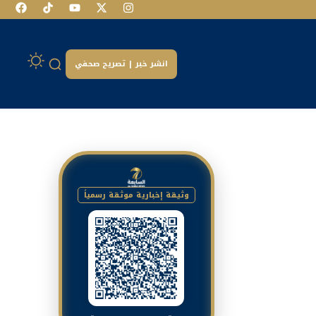
انشر خبر | تصريح صحفي
وثيقة إخبارية موثقة رسمياً