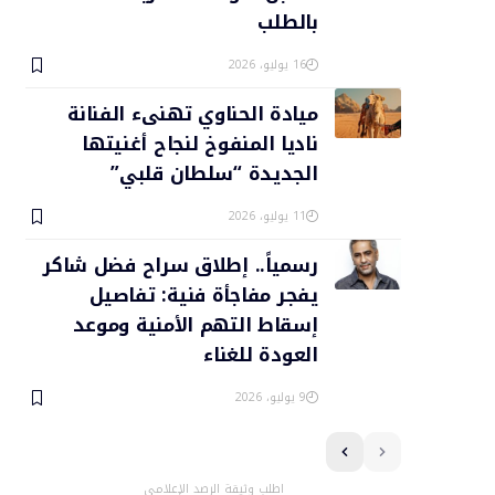
بالطلب
16 يوليو، 2026
ميادة الحناوي تهنىء الفنانة
ناديا المنفوخ لنجاح أغنيتها
الجديدة “سلطان قلبي”
11 يوليو، 2026
رسمياً.. إطلاق سراح فضل شاكر
يفجر مفاجأة فنية: تفاصيل
إسقاط التهم الأمنية وموعد
العودة للغناء
9 يوليو، 2026
اطلب وثيقة الرصد الإعلامي