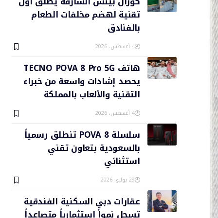
كورال بيتش الشارقة يطلق أول
تقنية لهضم مخلفات الطعام
بالفنادق
4 أغسطس، 2026
هاتف TECNO POVA 8 Pro 5G
يحصد إشادات واسعة من خبراء
التقنية والألعاب بالمملكة
4 أغسطس، 2026
سلسلة POVA 8 تنطلق رسمياً
بالسعودية بتعاون تقني
استثنائي
29 يوليو، 2026
عقارات دبي السكنية الفندقية
تسجل نمواً استثمارياً متصاعداً