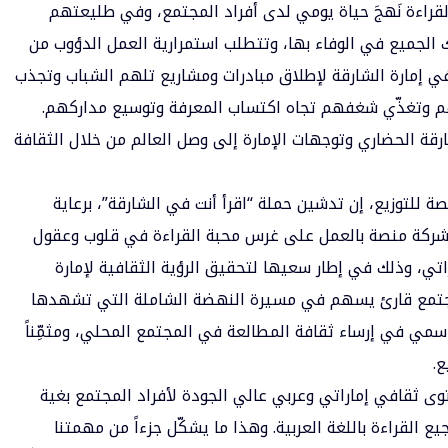
قراءة نَهجَ حياة يومي لدى أفراد المجتمع، وفي طليعتهم
الجميع في الوفاء بها، وتتطلب استمرارية العمل الدؤوب من
ي إمارة الشارقة لإطلاق مبادرات ومشاريع تلهم الشباب وتجذب
هم وتغذّي شغفهم تجاه اكتساب المعرفة وتوسيع مداركهم.
ة الحضاري وتوجهات الإمارة إلى وصل العالم من خلال الثقافة
 للتوزيع، إن تدشين حملة “اقرأ أنت في الشارقة”، برعاية
م شركة منصة بالعمل على غرس محبة القراءة في قلوب وعقول
راتي، وذلك في إطار سعيها لتحقيق الرؤية الثقافية لإمارة
 مجتمع قارئ يسهم في مسيرة النهضة الشاملة التي تشهدها
قاسمي في إرساء ثقافة المطالعة في المجتمع المحلي، ومثمِّناً
ع.
ى ثقافي إماراتي وعربي عالي الجودة لأفراد المجتمع بغية
القراءة باللغة العربية. وهذا ما يشكّل جزءاً من مهمتنا