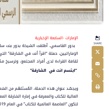
الإمارات -السابعة الإخبارية
SHARE
بدور القاسمي.. أطلقت الشيخة
بدور بنت س
الإماراتيين، حملة “اقرأ أنت في الشارقة” ا
ثقافة القراءة لدى أفراد المجتمع، وترسيخ مكا
“ابتسم انت في الشارقة”
ويجسّد عنوان هذه الحملة، المُستَلهَم من الشعا
العالية للكتاب والمعرفة في
إمارة الشارقة
المعر
لتكون “العاصمة العالمية للكتاب” في العام 2019.