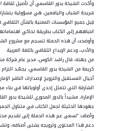
وأكدت الشيخة بدور القاسمي أن تأصيل ثقافة ال
شريحة الشباب واليافعين، هي مسؤولية يتشارك 
قِبل جميع المؤسسات المعنية بالشأن الثقافي ف
انتباههم إلى الكتاب بطريقة تحاكي اهتمامات
وأوضحت أن هذه الحملة تنسجم مع مشروع الشارق
والأدب، ودعم الإبداع الثقافي باللغة العربية.
من جهته، قال راشد الكوس، مدير عام شركة منصة
كريمة من الشيخة بدور القاسمي، يجسّد التزا
أجيال المستقبل والترويج لإصدارات الناشر الإما
الشارقة التي تتمثل إحدى أولوياتها في بناء
الإمارة، مشيداً بالدور المحوري للشيخة بدور ال
جهودها الحثيثة لجعل الكتاب في متناول الجمي
وأضاف: “نسعى عبر هذه الحملة إلى تقديم محتو
دعم هذا المحتوى وترويجه بشتى أصنافه، وتشجيع 