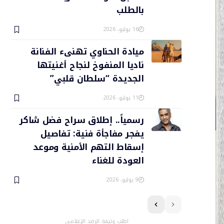
بالطلب
16 يوليو، 2026
ميادة الحناوي تهنىء الفنانة
ناديا المنفوخ لنجاح أغنيتها
الجديدة “سلطان قلبي”
11 يوليو، 2026
رسمياً.. إطلاق سراح فضل شاكر
يفجر مفاجأة فنية: تفاصيل
إسقاط التهم الأمنية وموعد
العودة للغناء
9 يوليو، 2026
اطلب وثيقة الرصد الإعلامي