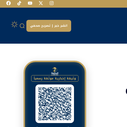
انشر خبر | تصريح صحفي
وثيقة إخبارية موثقة رسمياً