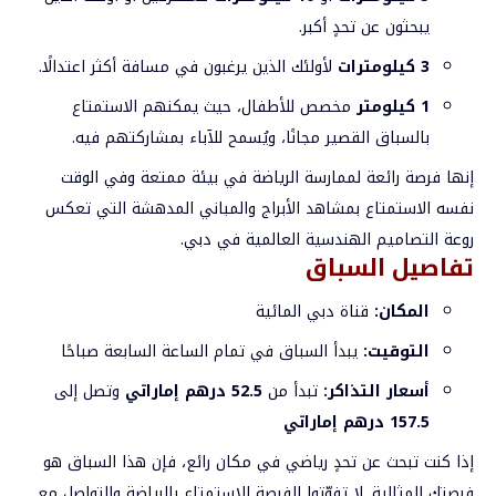
يبحثون عن تحدٍ أكبر.
3 كيلومترات
لأولئك الذين يرغبون في مسافة أكثر اعتدالًا.
1 كيلومتر
مخصص للأطفال، حيث يمكنهم الاستمتاع
بالسباق القصير مجانًا، ويُسمح للآباء بمشاركتهم فيه.
إنها فرصة رائعة لممارسة الرياضة في بيئة ممتعة وفي الوقت
نفسه الاستمتاع بمشاهد الأبراج والمباني المدهشة التي تعكس
روعة التصاميم الهندسية العالمية في دبي.
تفاصيل السباق
المكان:
قناة دبي المائية
التوقيت:
يبدأ السباق في تمام الساعة السابعة صباحًا
أسعار التذاكر:
تبدأ من
52.5 درهم إماراتي
وتصل إلى
157.5 درهم إماراتي
إذا كنت تبحث عن تحدٍ رياضي في مكان رائع، فإن هذا السباق هو
فرصتك المثالية. لا تفوّتوا الفرصة للاستمتاع بالرياضة والتواصل مع