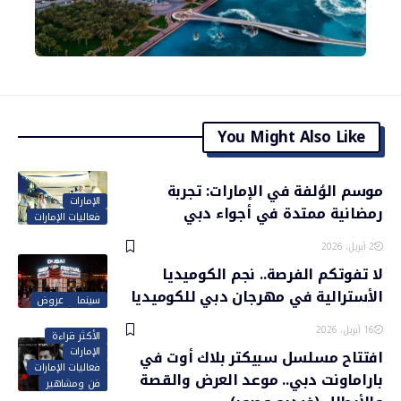
You Might Also Like
موسم الوُلفة في الإمارات: تجربة
الإمارات
رمضانية ممتدة في أجواء دبي
فعاليات الإمارات
2 أبريل، 2026
لا تفوتكم الفرصة.. نجم الكوميديا
الأسترالية في مهرجان دبي للكوميديا
سينما
عروض
16 أبريل، 2026
الأكثر قراءة
الإمارات
افتتاح مسلسل سبيكتر بلاك أوت في
فعاليات الإمارات
باراماونت دبي.. موعد العرض والقصة
فن ومشاهير