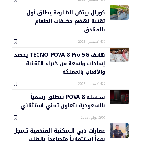
كورال بيتش الشارقة يطلق أول
تقنية لهضم مخلفات الطعام
بالفنادق
4 أغسطس، 2026
هاتف TECNO POVA 8 Pro 5G يحصد
إشادات واسعة من خبراء التقنية
والألعاب بالمملكة
4 أغسطس، 2026
سلسلة POVA 8 تنطلق رسمياً
بالسعودية بتعاون تقني استثنائي
29 يوليو، 2026
عقارات دبي السكنية الفندقية تسجل
نمواً استثمارياً متصاعداً بالطلب