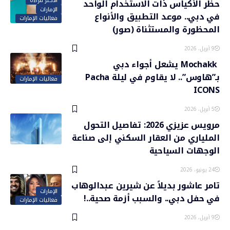
الأكثر قراءة
حظر الأكياس ذات الاستخدام الواحد
الإمارات
في دبي.. موعد التطبيق والأنواع
فعاليات الإمارات
المحظورة والمستثناة (صور)
9 أبريل، 2026
Mochakk يشعل أجواء دبي
بـ”هاوس”.. لا يقاوم في ليلة Pacha
فعاليات الإمارات
ICONS
5 أبريل، 2026
مرويس عزيزي 2026: تفاصيل التحول
الملياري من العقار السكني إلى صناعة
الوجهات السياحية
24 يونيو، 2026
تامر عاشور بديلاً عن شيرين عبدالوهاب
الإمارات
في حفل دبي.. والسبب أزمة صحية..!
فعاليات الإمارات
9 أبريل، 2026