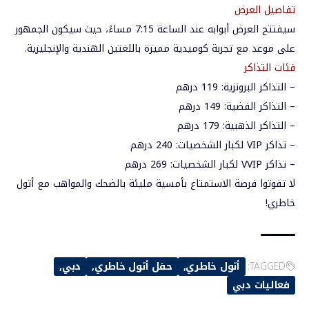
تفاصيل
العرض
سيفتتح العرض أبوابه عند الساعة 7:15 مساءً، حيث سيكون الجمهور
على موعد مع تجربة كوميدية مميزة باللغتين الهندية والإنجليزية.
فئات التذاكر
– التذاكر البرونزية: 119 درهم
– التذاكر الفضية: 149 درهم
– التذاكر الذهبية: 179 درهم
– تذاكر VIP لكبار الشخصيات: 240 درهم
– تذاكر VVIP لكبار الشخصيات: 269 درهم
لا تفوتوا فرصة الاستمتاع بأمسية مليئة بالضحك والمواهب مع أتول
خاطري!
TAGGED:
أتول خاطري
حفل أتول خاطري
دبي
فعاليات دبي