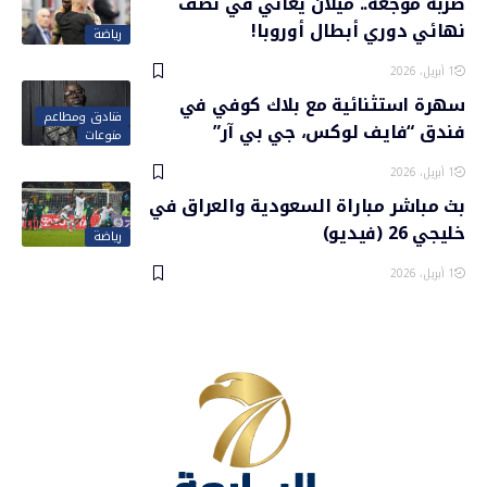
ضربة موجعة.. ميلان يعاني في نصف
نهائي دوري أبطال أوروبا!
رياضة
1 أبريل، 2026
سهرة استثنائية مع بلاك كوفي في
فنادق ومطاعم
فندق “فايف لوكس، جي بي آر”
منوعات
1 أبريل، 2026
بث مباشر مباراة السعودية والعراق في
خليجي 26 (فيديو)
رياضة
1 أبريل، 2026