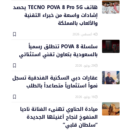
هاتف TECNO POVA 8 Pro 5G يحصد
إشادات واسعة من خبراء التقنية
والألعاب بالمملكة
4 أغسطس، 2026
سلسلة POVA 8 تنطلق رسمياً
بالسعودية بتعاون تقني استثنائي
29 يوليو، 2026
عقارات دبي السكنية الفندقية تسجل
نمواً استثمارياً متصاعداً بالطلب
16 يوليو، 2026
ميادة الحناوي تهنىء الفنانة ناديا
المنفوخ لنجاح أغنيتها الجديدة
“سلطان قلبي”