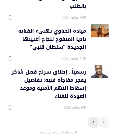
بالطلب
16 يوليو، 2026
ميادة الحناوي تهنىء الفنانة
ناديا المنفوخ لنجاح أغنيتها
الجديدة “سلطان قلبي”
11 يوليو، 2026
رسمياً.. إطلاق سراح فضل شاكر
يفجر مفاجأة فنية: تفاصيل
إسقاط التهم الأمنية وموعد
العودة للغناء
9 يوليو، 2026
اطلب وثيقة الرصد الإعلامي