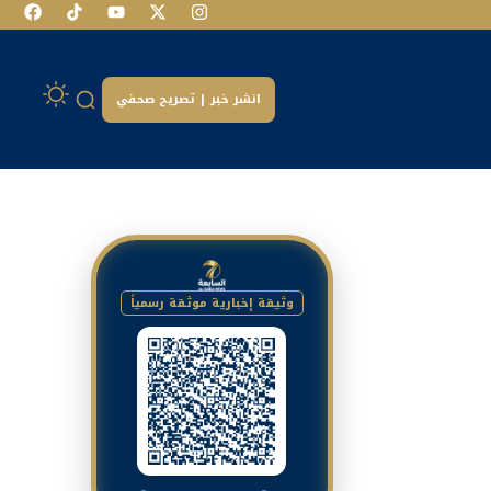
انشر خبر | تصريح صحفي
وثيقة إخبارية موثقة رسمياً