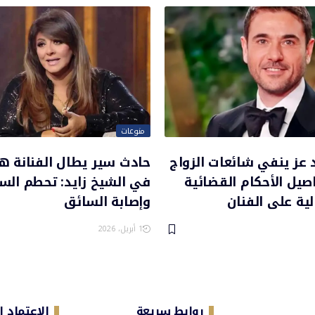
منوعات
عز ينفي شائعات الزواج
حادث سير يطال الفنانة 
يل الأحكام القضائية
في الشيخ زايد: تحطم السي
الية على الفنان
وإصابة السائق
1 أبريل، 2026
روابط سريعة
الاعتماد 