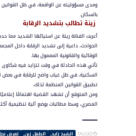
ومدى مسؤوليته عن الواقعة، في ظل القوانين ال
بالسكان.
زينة تطالب بتشديد الرقابة
أعربت الفنانة زينة عن استيائها الشديد مما 
الحوادث، داعية إلى تشديد الرقابة داخل المجمعا
الوقائية والقانونية المعمول بها.
تأتي هذه الحادثة في وقت تتزايد فيه شكاوى ال
السكنية، في ظل غياب واضح للرقابة في بعض ال
تطبيق القوانين المنظمة لذلك.
ومن المتوقع أن تشهد القضية اهتمامًا إعلاميًا 
المصري، وسط مطالبات بوضع آلية تنظيمية أكثر 
TAGGED:
الشيخ زايد
الطفل زين
تعرض نجل 