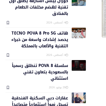
كورال بيتش الشارقة يطلق أول
تقنية لهضم مخلفات الطعام
بالفنادق
4 أغسطس، 2026
هاتف TECNO POVA 8 Pro 5G
يحصد إشادات واسعة من خبراء
التقنية والألعاب بالمملكة
4 أغسطس، 2026
سلسلة POVA 8 تنطلق رسمياً
بالسعودية بتعاون تقني
استثنائي
29 يوليو، 2026
عقارات دبي السكنية الفندقية
تسجل نمواً استثمارياً متصاعداً