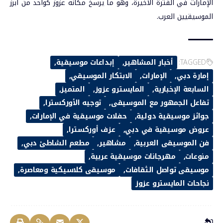
الإمارات
في الفترة الأخيرة، وهو ما يرسخ مكانة عزوز كواحد من أبرز
ال
موسيقيين العرب.
TAGGED:
أخبار المشاهير
إبداعات موسيقية
إمارة دبي
الإمارات
الابتكار الموسيقي
السابعة الإخبارية
المايسترو عزوز
المتميز
تفاعل الجمهور مع الموسيقى
توجيه الأوركسترا
جوائز موسيقية دولية
حفلات موسيقية في الإمارات
عروض موسيقية في دبي
عزف أوركسترا
فن الموسيقى العربية
مشاهير
مطعم الشاطئ دبي
منوعات
مهرجانات موسيقية عربية
موسيقى تواصل الثقافات
موسيقى كلاسيكية ومعاصرة
نجاحات المايسترو عزوز