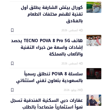
كورال بيتش الشارقة يطلق أول
تقنية لهضم مخلفات الطعام
بالفنادق
4 أغسطس، 2026
هاتف TECNO POVA 8 Pro 5G يحصد
إشادات واسعة من خبراء التقنية
والألعاب بالمملكة
4 أغسطس، 2026
سلسلة POVA 8 تنطلق رسمياً
بالسعودية بتعاون تقني استثنائي
29 يوليو، 2026
عقارات دبي السكنية الفندقية تسجل
نمواً استثمارياً متصاعداً بالطلب