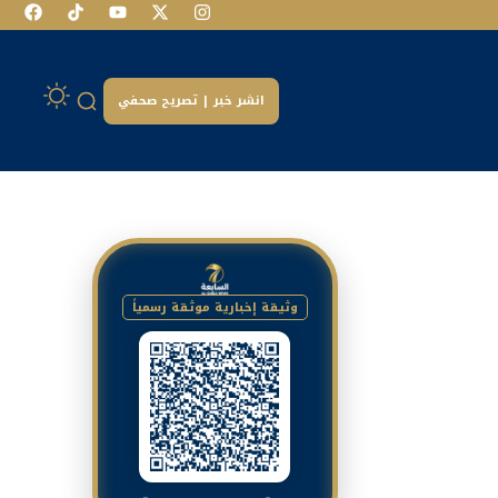
انشر خبر | تصريح صحفي
وثيقة إخبارية موثقة رسمياً