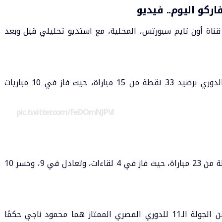
ركو اليوم.. فيديو
ناة أون تايم سبورتس، المحلية، مع استديو تحليلي قبل وبعد
لدوري
برصيد 33 نقطة من 15 مباراة، حيث فاز في 10 مباريات
pic.twitter.com/FeDOmNJPVl
يحتل فاركو المركز السادس عشر برصيد 21 نقطة من 23 مباراة، حيث فاز في 4 لقاءات، وتعادل في 9، وخسر 10
طاقم تحكيم مباراة فاركو والأهلي، المؤجلة من الجولة الـ11 للدوري المصري الممتاز هما محمود ناجي حكمًا