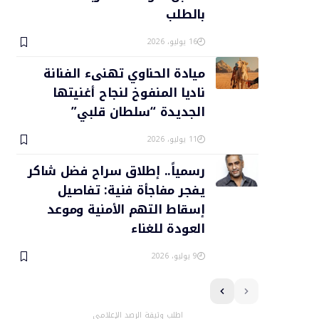
بالطلب
16 يوليو، 2026
ميادة الحناوي تهنىء الفنانة
ناديا المنفوخ لنجاح أغنيتها
الجديدة “سلطان قلبي”
11 يوليو، 2026
رسمياً.. إطلاق سراح فضل شاكر
يفجر مفاجأة فنية: تفاصيل
إسقاط التهم الأمنية وموعد
العودة للغناء
9 يوليو، 2026
اطلب وثيقة الرصد الإعلامي