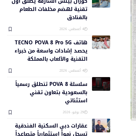
كورال بيتش الشارقة يطلق أول
تقنية لهضم مخلفات الطعام
بالفنادق
4 أغسطس، 2026
هاتف TECNO POVA 8 Pro 5G
يحصد إشادات واسعة من خبراء
التقنية والألعاب بالمملكة
4 أغسطس، 2026
سلسلة POVA 8 تنطلق رسمياً
بالسعودية بتعاون تقني
استثنائي
29 يوليو، 2026
عقارات دبي السكنية الفندقية
تسجل نمواً استثمارياً متصاعداً