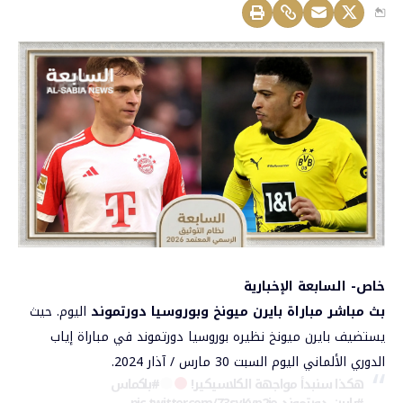
خاص- السابعة الإخبارية
بث مباشر مباراة بايرن ميونخ وبوروسيا دورتموند
اليوم. حيث
يستضيف
بايرن
ميونخ نظيره بوروسيا دورتموند في مباراة إياب
الدوري الألماني اليوم السبت 30 مارس / آذار 2024.
هكذا سنبدأ مواجهة الكلاسيكير!
#باكماس