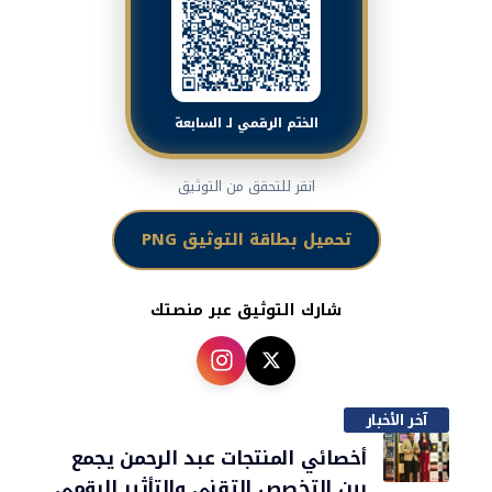
الختم الرقمي لـ السابعة
انقر للتحقق من التوثيق
تحميل بطاقة التوثيق PNG
شارك التوثيق عبر منصتك
آخر الأخبار
أخصائي المنتجات عبد الرحمن يجمع
بين التخصص التقني والتأثير الرقمي