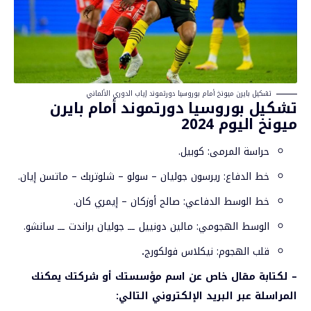
تشكيل بايرن ميونخ أمام بوروسيا دورتموند إياب الدوري الألماني
تشكيل بوروسيا دورتموند أمام بايرن
ميونخ اليوم 2024
حراسة المرمى: كوبيل.
خط الدفاع: ريرسون جوليان – سولو – شلوتربك – ماتسن إيان.
خط الوسط الدفاعي: صالح أوزكان – إيمري كان.
الوسط الهجومي: مالين دونييل ـــ جوليان براندت ـــ سانشو.
قلب الهجوم: نيكلاس فولكورج
.
–
لكتابة مقال خاص عن اسم مؤسستك أو شركتك يمكنك
المراسلة عبر البريد الإلكتروني التالي
: