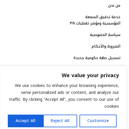
من نحن
خدمة تدقيق السمعة
المؤسسية ومؤشر تغطيات PR
سياسة الخصوصية
الشروط والأحكام
تسجيل جهة حكومية جديدة
الاعتماد الرسمي
We value your privacy
منصة إخبارية مرخصة
We use cookies to enhance your browsing experience,
serve personalized ads or content, and analyze our
انشر خبرك
traffic. By clicking "Accept All", you consent to our use of
cookies.
رقم الترخيص الاتحادي : 8793134
AR
جميع حقوق التوثيق الرقمي محفوظة لمنصة السابعة © 2026.
Accept All
Reject All
Customize