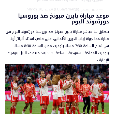
#بايرن_دورتموند
pic.twitter.com/Z3syKvn2io
— بايرن ميونخ (@FCBayernAr)
March 30, 2024
موعد مباراة بايرن ميونخ ضد بوروسيا
دورتموند اليوم
ينطلق بث مباشر مباراة بايرن ميونخ ضد بوروسيا دورتموند اليوم في
مباراتهما جولة إياب الدوري الألماني، على ملعب استاد أليانز أرينا،
في تمام الساعة 7:30 مساءً بتوقيت مصر، الساعة 8:30 مساءً
بتوقيت المملكة السعودية، الساعة 9:30 بعد منتصف الليل بتوقيت
الإمارات.