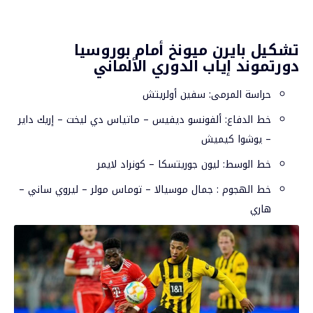
تشكيل بايرن ميونخ أمام بوروسيا
دورتموند إياب الدوري الألماني
حراسة المرمى: سفين أولريتش
خط الدفاع: ألفونسو ديفيس – ماتياس دي ليخت – إريك داير
– يوشوا كيميش
خط الوسط: ليون جوريتسكا – كونراد لايمر
خط الهجوم : جمال موسيالا – توماس مولر – ليروي ساني –
هاري