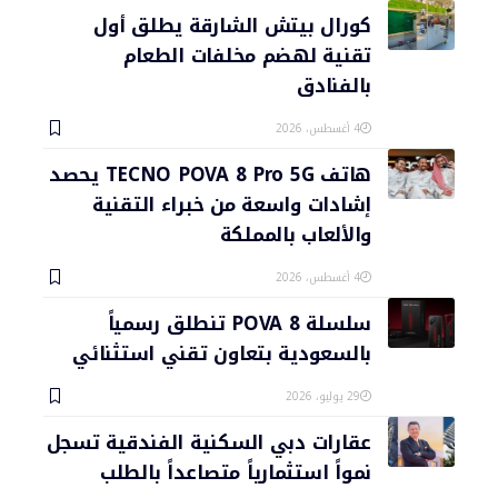
كورال بيتش الشارقة يطلق أول
تقنية لهضم مخلفات الطعام
بالفنادق
4 أغسطس، 2026
هاتف TECNO POVA 8 Pro 5G يحصد
إشادات واسعة من خبراء التقنية
والألعاب بالمملكة
4 أغسطس، 2026
سلسلة POVA 8 تنطلق رسمياً
بالسعودية بتعاون تقني استثنائي
29 يوليو، 2026
عقارات دبي السكنية الفندقية تسجل
نمواً استثمارياً متصاعداً بالطلب