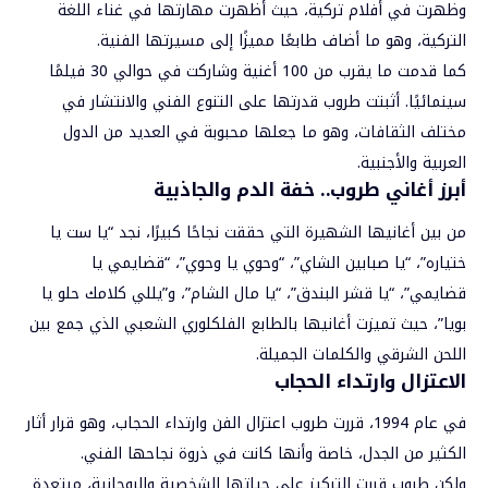
وظهرت في أفلام تركية، حيث أظهرت مهارتها في غناء اللغة
التركية، وهو ما أضاف طابعًا مميزًا إلى مسيرتها الفنية.
كما قدمت ما يقرب من 100 أغنية وشاركت في حوالي 30 فيلمًا
سينمائيًا. أثبتت طروب قدرتها على التنوع الفني والانتشار في
مختلف الثقافات، وهو ما جعلها محبوبة في العديد من الدول
العربية والأجنبية.
أبرز أغاني طروب.. خفة الدم والجاذبية
من بين أغانيها الشهيرة التي حققت نجاحًا كبيرًا، نجد “يا ست يا
ختياره”، “يا صبابين الشاي”، “وحوي يا وحوي”، “قضايمي يا
قضايمي”، “يا قشر البندق”، “يا مال الشام”، و”يللي كلامك حلو يا
بويا”، حيث تميزت أغانيها بالطابع الفلكلوري الشعبي الذي جمع بين
اللحن الشرقي والكلمات الجميلة.
الاعتزال وارتداء الحجاب
في عام 1994، قررت طروب اعتزال الفن وارتداء الحجاب، وهو قرار أثار
الكثير من الجدل، خاصة وأنها كانت في ذروة نجاحها الفني.
ولكن طروب قررت التركيز على حياتها الشخصية والروحانية، مبتعدة