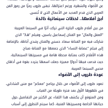
عن الأضواء والشهرة. ورغم اعتزالها، تبقى طروب رمزًا من رموز الفن
العربي الذي قدم العديد من الأعمال التي لا تُنسى.
أبرز أفلامها.. لحظات سينمائية خالدة
من بين أفلام طروب البارزة التي تركت أثرًا في السينما العربية:
“العقل والمال” مع الفنان إسماعيل ياسين، وفيلم “هـ3” الذي
شاركت فيه مع الفنانة سعاد حسني والفنان رشدي أباظة، بالإضافة
إلى فيلم “عصابة النساء” الذي جمعها مع الفنانة صباح.
هذه الأفلام كانت بمثابة محطة هامة في مسيرتها السينمائية،
حيث قدمت فيها أدوارًا مميزة جعلت اسمها يتردد بقوة في أذهان
محبي السينما العربية.
عودة طروب إلى الأضواء
تعود طروب إلى الأضواء من خلال برنامج “معكم” مع منى الشاذلي،
في ظهورها الأول بعد فترة طويلة من الغياب.
ومن المتوقع أن يكشف هذا اللقاء عن الكثير من التفاصيل حول
حياتها الخاصة ومسيرتها الفنية، كما سيتم التطرق إلى أسباب