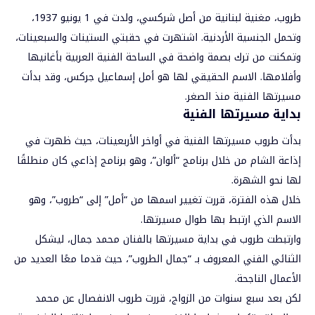
طروب، مغنية لبنانية من أصل شركسي، ولدت في 1 يونيو 1937،
وتحمل الجنسية الأردنية. اشتهرت في حقبتي الستينات والسبعينات،
وتمكنت من ترك بصمة واضحة في الساحة الفنية العربية بأغانيها
وأفلامها. الاسم الحقيقي لها هو أمل إسماعيل جركس، وقد بدأت
مسيرتها الفنية منذ الصغر.
بداية مسيرتها الفنية
بدأت طروب مسيرتها الفنية في أواخر الأربعينات، حيث ظهرت في
إذاعة الشام من خلال برنامج “ألوان”، وهو برنامج إذاعي كان منطلقًا
لها نحو الشهرة.
خلال هذه الفترة، قررت تغيير اسمها من “أمل” إلى “طروب”، وهو
الاسم الذي ارتبط بها طوال مسيرتها.
وارتبطت طروب في بداية مسيرتها بالفنان محمد جمال، ليشكل
الثنائي الفني المعروف بـ “جمال الطروب”، حيث قدما معًا العديد من
الأعمال الناجحة.
لكن بعد سبع سنوات من الزواج، قررت طروب الانفصال عن محمد