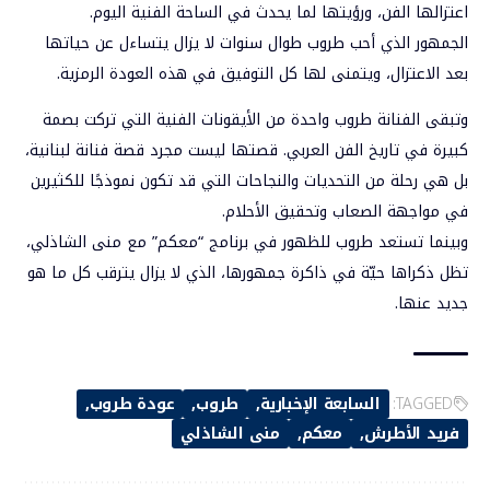
اعتزالها الفن، ورؤيتها لما يحدث في الساحة الفنية اليوم.
الجمهور الذي أحب طروب طوال سنوات لا يزال يتساءل عن حياتها
بعد الاعتزال، ويتمنى لها كل التوفيق في هذه العودة الرمزية.
وتبقى الفنانة طروب واحدة من الأيقونات الفنية التي تركت بصمة
كبيرة في تاريخ الفن العربي. قصتها ليست مجرد قصة فنانة لبنانية،
بل هي رحلة من التحديات والنجاحات التي قد تكون نموذجًا للكثيرين
في مواجهة الصعاب وتحقيق الأحلام.
وبينما تستعد طروب للظهور في برنامج “معكم” مع منى الشاذلي،
تظل ذكراها حيّة في ذاكرة جمهورها، الذي لا يزال يترقب كل ما هو
جديد عنها.
TAGGED:
السابعة الإخبارية
طروب
عودة طروب
فريد الأطرش
معكم
منى الشاذلي