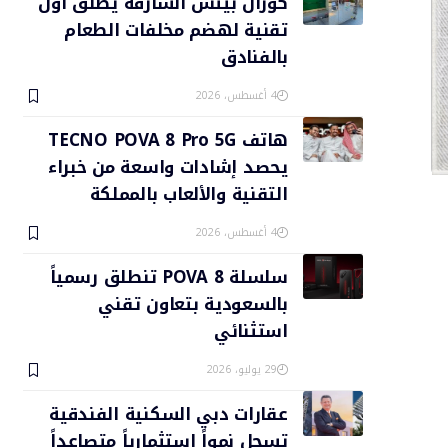
كورال بيتش الشارقة يطلق أول
تقنية لهضم مخلفات الطعام
بالفنادق
4 أغسطس، 2026
هاتف TECNO POVA 8 Pro 5G
يحصد إشادات واسعة من خبراء
التقنية والألعاب بالمملكة
4 أغسطس، 2026
سلسلة POVA 8 تنطلق رسمياً
بالسعودية بتعاون تقني
استثنائي
29 يوليو، 2026
عقارات دبي السكنية الفندقية
تسجل نمواً استثمارياً متصاعداً