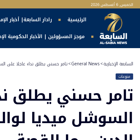
الخميس, 6 أغسطس 2026
الرئيسية
رادار السابعة| أخبار الإم
موجز المسؤولين | الأخبار الحكومية الإما
السابعة الإخبارية
>
General News
>
تامر حسني يطلق نداء عاجلا على السوش
منوعات
تامر حسني يطلق ندا
السوشل ميديا لوالد