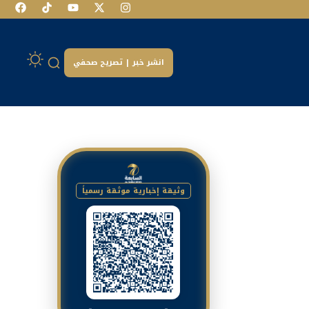
انشر خبر | تصريح صحفي
وثيقة إخبارية موثقة رسمياً