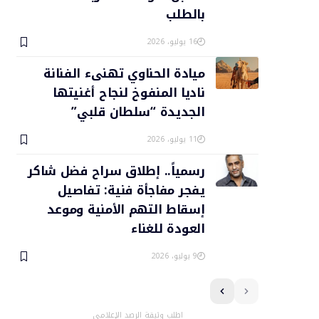
بالطلب
16 يوليو، 2026
ميادة الحناوي تهنىء الفنانة
ناديا المنفوخ لنجاح أغنيتها
الجديدة “سلطان قلبي”
11 يوليو، 2026
رسمياً.. إطلاق سراح فضل شاكر
يفجر مفاجأة فنية: تفاصيل
إسقاط التهم الأمنية وموعد
العودة للغناء
9 يوليو، 2026
اطلب وثيقة الرصد الإعلامي