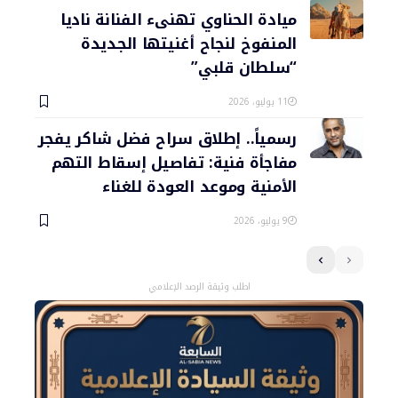
ميادة الحناوي تهنىء الفنانة ناديا
المنفوخ لنجاح أغنيتها الجديدة
“سلطان قلبي”
11 يوليو، 2026
رسمياً.. إطلاق سراح فضل شاكر يفجر
مفاجأة فنية: تفاصيل إسقاط التهم
الأمنية وموعد العودة للغناء
9 يوليو، 2026
اطلب وثيقة الرصد الإعلامي