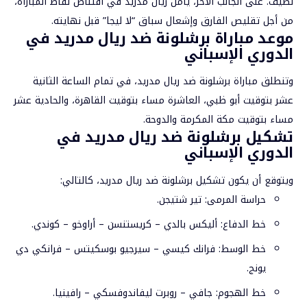
نظيف. على الجانب الآخر، يأمل ريال مدريد في اقتناص نقاط المباراة،
من أجل تقليص الفارق وإشعال سباق “لا ليجا” قبل نهايته.
موعد مباراة برشلونة ضد ريال مدريد في
الدوري الإسباني
وتنطلق مباراة برشلونة ضد ريال مدريد، في تمام الساعة الثانية
عشر بتوقيت أبو ظبي، العاشرة مساء بتوقيت القاهرة، والحادية عشر
مساء بتوقيت مكة المكرمة والدوحة.
تشكيل برشلونة ضد ريال مدريد في
الدوري الإسباني
ويتوقع أن يكون تشكيل برشلونة ضد ريال مدريد، كالتالي:
حراسة المرمى: تير شتيجن.
خط الدفاع: أليكس بالدي – كريستنسن – أراوخو – كوندي.
خط الوسط: فرانك كيسي – سيرجيو بوسكيتس – فرانكي دي
يونج.
خط الهجوم: جافي – روبرت ليفاندوفسكي – رافينيا.