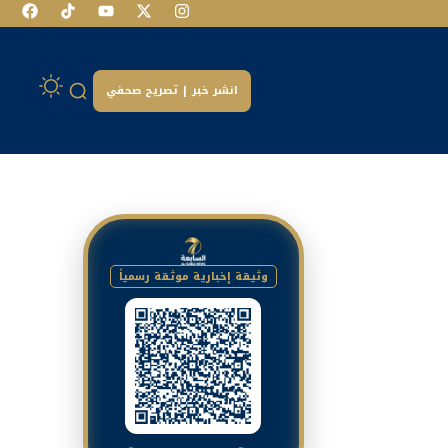
انشر خبر | تصريح صحفي
وثيقة إخبارية موثقة رسمياً