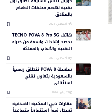
كورال بيتش الشارقة يطلق أول
تقنية لهضم مخلفات الطعام
بالفنادق
4 أغسطس، 2026
هاتف TECNO POVA 8 Pro 5G
يحصد إشادات واسعة من خبراء
التقنية والألعاب بالمملكة
4 أغسطس، 2026
سلسلة POVA 8 تنطلق رسمياً
بالسعودية بتعاون تقني
استثنائي
29 يوليو، 2026
عقارات دبي السكنية الفندقية
تسجل نمواً استثمارياً متصاعداً