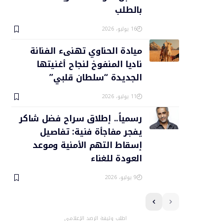
بالطلب
16 يوليو، 2026
ميادة الحناوي تهنىء الفنانة
ناديا المنفوخ لنجاح أغنيتها
الجديدة “سلطان قلبي”
11 يوليو، 2026
رسمياً.. إطلاق سراح فضل شاكر
يفجر مفاجأة فنية: تفاصيل
إسقاط التهم الأمنية وموعد
العودة للغناء
9 يوليو، 2026
اطلب وثيقة الرصد الإعلامي