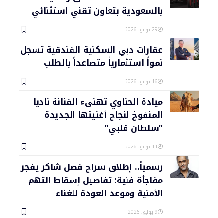
بالسعودية بتعاون تقني استثنائي
29 يوليو، 2026
عقارات دبي السكنية الفندقية تسجل
نمواً استثمارياً متصاعداً بالطلب
16 يوليو، 2026
ميادة الحناوي تهنىء الفنانة ناديا
المنفوخ لنجاح أغنيتها الجديدة
“سلطان قلبي”
11 يوليو، 2026
رسمياً.. إطلاق سراح فضل شاكر يفجر
مفاجأة فنية: تفاصيل إسقاط التهم
الأمنية وموعد العودة للغناء
9 يوليو، 2026