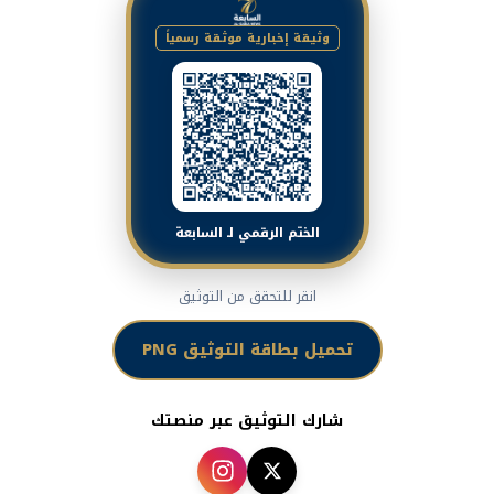
وثيقة إخبارية موثقة رسمياً
الختم الرقمي لـ السابعة
انقر للتحقق من التوثيق
تحميل بطاقة التوثيق PNG
شارك التوثيق عبر منصتك