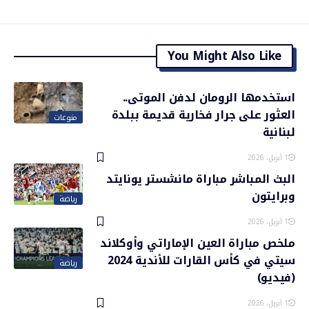
You Might Also Like
استخدمها الرومان لدفن الموتى..
العثور على جرار فخارية قديمة ببلدة
منوعات
لبنانية
1 أبريل، 2026
البث المباشر مباراة مانشستر يونايتد
وبرايتون
رياضة
1 أبريل، 2026
ملخص مباراة العين الإماراتي وأوكلاند
سيتي في كأس القارات للأندية 2024
رياضة
(فيديو)
1 أبريل، 2026