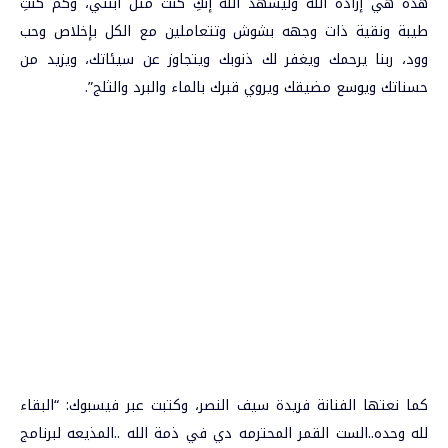
هذه هي إرادة الله وليشهد الله إنكِ كنت مثل ابنتي، وكم كنتِ
طيبة ونقية ذات وجهه بشوش وتتعاملين مع الكل بإخلاص وحب
وود، ربنا يرحمك ويغفر لك ذنوبك ويتجاوز عن سيئاتك، ويزيد من
حسناتك ويوسع مضيقك ويروي قبرك بالماء والبرد والثلج”.
كما نعتها الفنانة فريدة سيف النصر، وكتبت عبر فيسبوك: “البقاء
لله وحده..الست القمر المحترمه دي في ذمة الله ..المذيعه لبرنامج