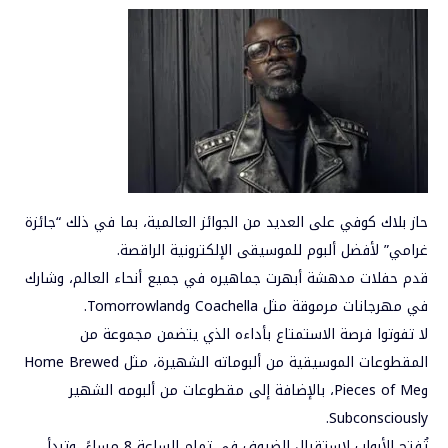
حاز بلاك كوفي على العديد من الجوائز العالمية، بما في ذلك “جائزة
غرامي” لأفضل ألبوم للموسيقى الإلكترونية الراقصة.
قدم حفلات مدهشة أبهرت جماهيره في جميع أنحاء العالم، وشارك
في مهرجانات مرموقة مثل Coachella وTomorrowland.
لا تفوتوا فرصة الاستمتاع بأداءه الذي يتضمن مجموعة من
المقطوعات الموسيقية من ألبوماته الشهيرة، مثل Home Brewed
وPieces of Me، بالإضافة إلى مقطوعات من ألبومه الشهير
Subconsciously.
تُفتح الأبواب لاستقبال الضيوف في تمام الساعة 8 مساءً، وتبدأ