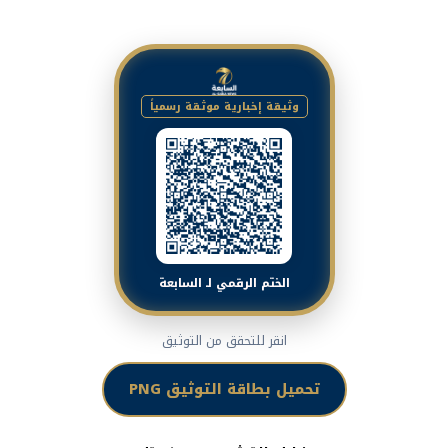
وثيقة إخبارية موثقة رسمياً
الختم الرقمي لـ السابعة
انقر للتحقق من التوثيق
تحميل بطاقة التوثيق PNG