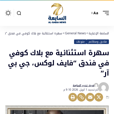
Aa
السابعة الإخبارية
>
General News
>
سهرة استثنائية مع بلاك كوفي في فندق “فايف
فنادق ومطاعم
منوعات
سهرة استثنائية مع بلاك كوفي
في فندق “فايف لوكس، جي بي
آر”
فريق تحرير السابعة
أخر تحديث 1 أبريل، 2026 9:10 م