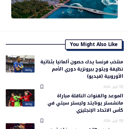
You Might Also Like
منتخب فرنسا يدك حصون ألمانيا بثنائية
نظيفة ويتوج ببرونزية دوري الأمم
رياضة
الأوروبية (فيديو)
1 أبريل، 2026
الموعد والقنوات الناقلة مباراة
مانشستر يونايتد وليستر سيتي في
رياضة
كأس الاتحاد الإنجليزي
1 أبريل، 2026