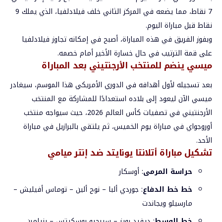
7 نقاط، مما يضعه في المركز الثاني خلف فيلادلفيا، الذي يملك 9
نقاط قبل مباراة اليوم.
وبفوز الفريق في هذه المباراة، أصبح في إمكانه تجاوز فيلادلفيا
على قمة الترتيب في حال خسارة الأخير أمام خصمه.
ميسي ينضم للمنتخب الأرجنتيني بعد المباراة
بعد تسجيله لأول أهدافه في الدوري الأمريكي هذا الموسم، سيغادر
ميسي الآن ليعود إلى بلاده استعدادًا للمشاركة مع المنتخب
الأرجنتيني في تصفيات كأس العالم 2026، حيث سيواجه منتخب
أوروجواي في مباراة يوم الخميس، ثم يلتقي بالبرازيل في مباراة
الأحد.
تشكيل مباراة أتلانتا يونايتد ضد إنتر ميامي
حراسة المرمى
: أوسكار
خط خط الدفاع
: جوردي ألبا – نوح ألين – توماس أفيليش –
مارسيلو ويجاندت
خط الوسط
: ديفيد رويز – سيرجيو بوسكيتس – بنيامبن