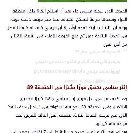
الهدف الذي سجله ميسي جاء بعد أن استلم الكرة داخل منطقة
الجزاء وسددها ببراعة لتسكن الشباك، مما منح فريقه دفعة قوية.
ورغم أن أتلانتا يونايتد تقدم أولًا، إلا أن ميسي كانت له كلمة الفصل
في تعديل النتيجة ومن ثم منح الفرصة للزملاء في الفريق للقتال
من أجل الفوز.
اقسم بالله ميسي بعمر 37
يعرف ينهي قدام الباب والهدوء عنده غير طبيعي
اوروبا تفتقد ميسي
pic.twitter.com/aBjMMhF5fu
— مجيد (@7jjjf)
March 16, 2025
إنتر ميامي يحقق فوزًا مثيرًا في الدقيقة 89
بعد هدف ميسي، بذل فريق إنتر ميامي جهدًا كبيرًا لتحقيق
الانتصار، وفي الدقيقة 89، نجح فافا بيكولت في تسجيل هدف الفوز
الذي منح فريقه النقاط الثلاث، ليضيف الفوز الثالث للفريق تحت
قيادة ماسكيرانو.
وبذلك، رفع إنتر ميامي رصيده من النقاط إلى 7 نقاط، ليصعد إلى