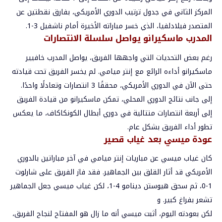
المركز الثاني في جدول ترتيب الدوري الأمريكي، بفارق نقطتين عن
المتصدر فيلادلفيا، الذي خسر مباراته الأخيرة أمام ناشفيل 3-1.
المدرب ماسكيرانو يواصل سلسلة الانتصارات
رغم بعض التحديات التي واجهها الفريق، يواصل المدرب خافيير
ماسكيرانو أداءه الرائع مع إنتر ميامي. لم يخسر الفريق تحت قيادته
حتى الآن في الدوري الأمريكي، محققًا 3 انتصارات وتعادلًا واحدًا.
إلى جانب نتائج الدوري المحلي، تمكن ماسكيرانو من قيادة الفريق
إلى أربعة انتصارات متتالية في دوري أبطال الكونكاكاف، ما يعكس
تطور أداء الفريق بشكل عام.
عودة ميسي بعد غياب قصير
كان غياب ميسي عن مباريات إنتر ميامي في آخر مباراتين بالدوري
الأمريكي قد أثار القلق بين الجماهير. فقد فاز الفريق على شارلوت
1-0، ثم سحق هيوستن دينامو 4-1، لكن غياب ميسي جعل الجماهير
تشعر بفراغ كبير. و
لكن بعودته اليوم، أثبت ميسي أنه ما زال هو المفتاح لنجاح الفريق،