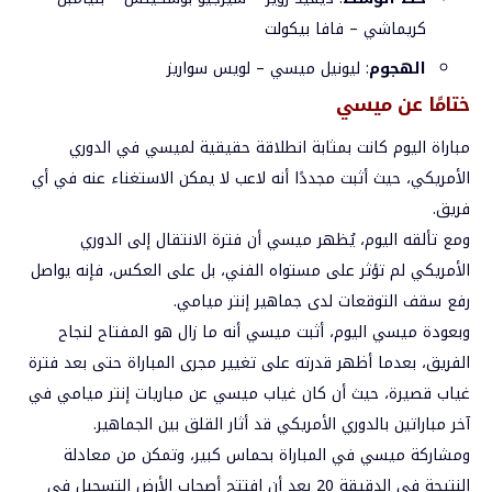
كريماشي – فافا بيكولت
الهجوم
: ليونيل ميسي – لويس سواريز
ختامًا عن ميسي
مباراة اليوم كانت بمثابة انطلاقة حقيقية لميسي في الدوري
الأمريكي، حيث أثبت مجددًا أنه لاعب لا يمكن الاستغناء عنه في أي
فريق.
ومع تألقه اليوم، يُظهر ميسي أن فترة الانتقال إلى الدوري
الأمريكي لم تؤثر على مستواه الفني، بل على العكس، فإنه يواصل
رفع سقف التوقعات لدى جماهير إنتر ميامي.
وبعودة ميسي اليوم، أثبت ميسي أنه ما زال هو المفتاح لنجاح
الفريق، بعدما أظهر قدرته على تغيير مجرى المباراة حتى بعد فترة
غياب قصيرة، حيث أن كان غياب ميسي عن مباريات إنتر ميامي في
آخر مباراتين بالدوري الأمريكي قد أثار القلق بين الجماهير.
ومشاركة ميسي في المباراة بحماس كبير، وتمكن من معادلة
النتيجة في الدقيقة 20 بعد أن افتتح أصحاب الأرض التسجيل في