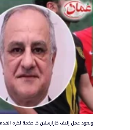
ويعود عمل إليف كارارسلان كـ حكمة لكرة القدم