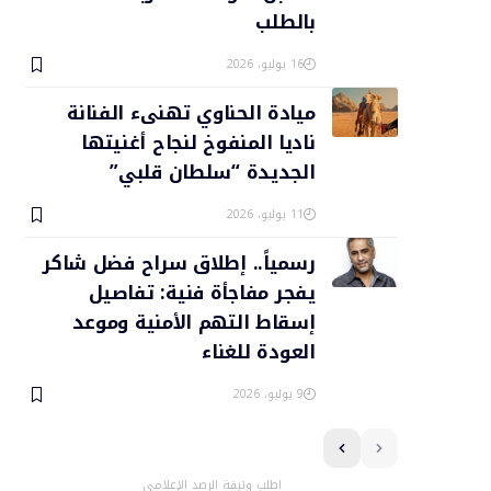
بالطلب
16 يوليو، 2026
ميادة الحناوي تهنىء الفنانة
ناديا المنفوخ لنجاح أغنيتها
الجديدة “سلطان قلبي”
11 يوليو، 2026
رسمياً.. إطلاق سراح فضل شاكر
يفجر مفاجأة فنية: تفاصيل
إسقاط التهم الأمنية وموعد
العودة للغناء
9 يوليو، 2026
اطلب وثيقة الرصد الإعلامي