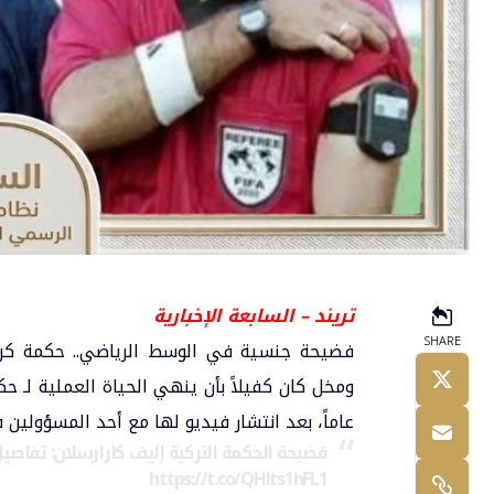
تريند – السابعة الإخبارية
SHARE
فضيحة جنسية في الوسط الرياضي.. حكمة كر
عاماً، بعد انتشار فيديو لها مع أحد المسؤولين
فضيحة الحكمة التركية إليف كارارسلان: تفاصيل الفيديو المس
https://t.co/QHlts1hFL1