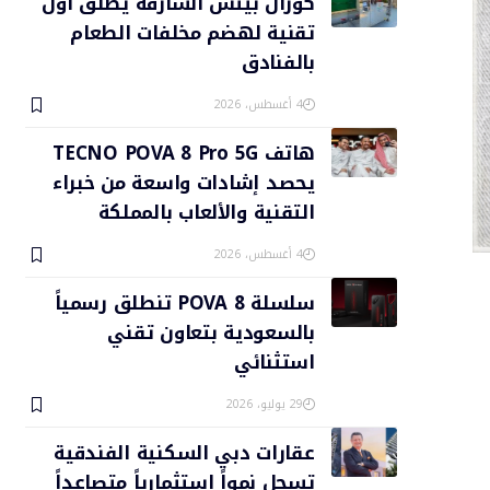
كورال بيتش الشارقة يطلق أول
تقنية لهضم مخلفات الطعام
بالفنادق
4 أغسطس، 2026
هاتف TECNO POVA 8 Pro 5G
يحصد إشادات واسعة من خبراء
التقنية والألعاب بالمملكة
4 أغسطس، 2026
سلسلة POVA 8 تنطلق رسمياً
بالسعودية بتعاون تقني
استثنائي
29 يوليو، 2026
عقارات دبي السكنية الفندقية
تسجل نمواً استثمارياً متصاعداً