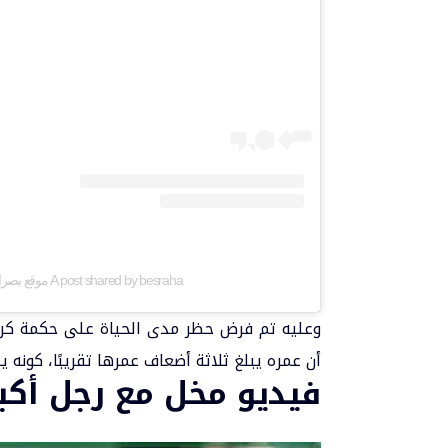
A post shared by besraha موقع بصراحة (@besraha)
وعليه تم فرض حظر مدى الحياة على حكمة كر
أن عمره يبلغ ثلاثة أضعاف عمرها تقريبًا، كونه يبلغ من
فيديو مخل مع رجل أكبر منها