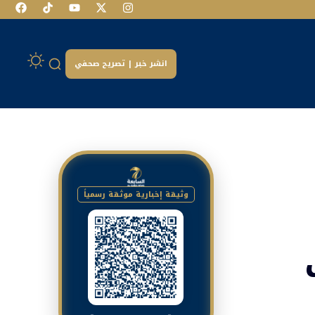
انشر خبر | تصريح صحفي
وثيقة إخبارية موثقة رسمياً