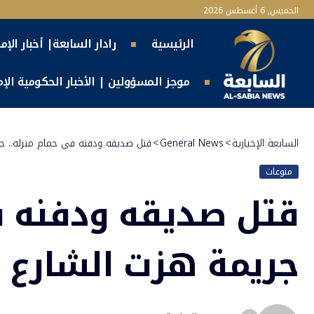
الخميس, 6 أغسطس 2026
الرئيسية
رادار السابعة| أخبار الإم
موجز المسؤولين | الأخبار الحكومية الإما
السابعة الإخبارية
>
General News
>
قتل صديقه ودفنه في حمام منزله.. ج
منوعات
قتل صديقه ودفنه ف
جريمة هزت الشارع 