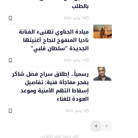
بالطلب
16 يوليو، 2026
ميادة الحناوي تهنىء الفنانة
ناديا المنفوخ لنجاح أغنيتها
الجديدة “سلطان قلبي”
11 يوليو، 2026
رسمياً.. إطلاق سراح فضل شاكر
يفجر مفاجأة فنية: تفاصيل
إسقاط التهم الأمنية وموعد
العودة للغناء
9 يوليو، 2026
اطلب وثيقة الرصد الإعلامي