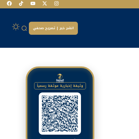
انشر خبر | تصريح صحفي
وثيقة إخبارية موثقة رسمياً