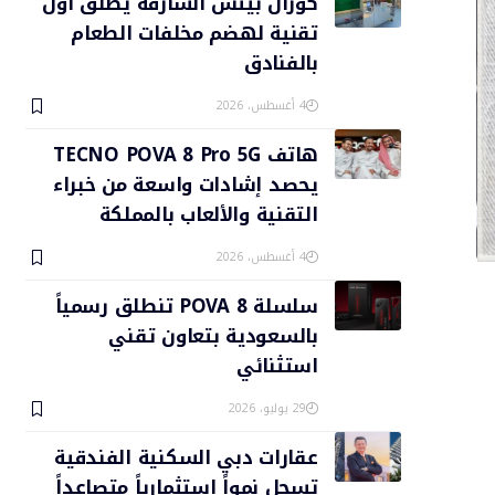
كورال بيتش الشارقة يطلق أول
تقنية لهضم مخلفات الطعام
بالفنادق
4 أغسطس، 2026
هاتف TECNO POVA 8 Pro 5G
يحصد إشادات واسعة من خبراء
التقنية والألعاب بالمملكة
4 أغسطس، 2026
سلسلة POVA 8 تنطلق رسمياً
بالسعودية بتعاون تقني
استثنائي
29 يوليو، 2026
عقارات دبي السكنية الفندقية
تسجل نمواً استثمارياً متصاعداً