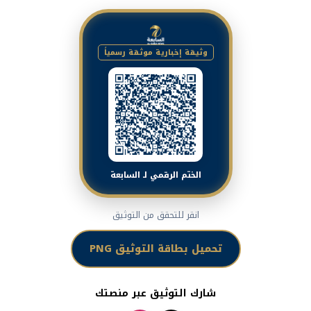
وثيقة إخبارية موثقة رسمياً
الختم الرقمي لـ السابعة
انقر للتحقق من التوثيق
تحميل بطاقة التوثيق PNG
شارك التوثيق عبر منصتك