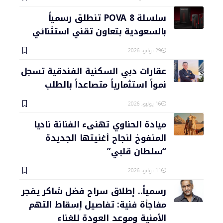
سلسلة POVA 8 تنطلق رسمياً
بالسعودية بتعاون تقني استثنائي
29 يوليو، 2026
عقارات دبي السكنية الفندقية تسجل
نمواً استثمارياً متصاعداً بالطلب
16 يوليو، 2026
ميادة الحناوي تهنىء الفنانة ناديا
المنفوخ لنجاح أغنيتها الجديدة
“سلطان قلبي”
11 يوليو، 2026
رسمياً.. إطلاق سراح فضل شاكر يفجر
مفاجأة فنية: تفاصيل إسقاط التهم
الأمنية وموعد العودة للغناء