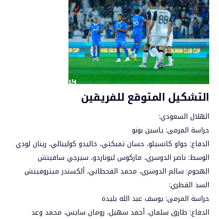
التشكيل المتوقع للفريقين
الهلال السعودي:
حراسة المرمى: ياسين بونو
الدفاع: جواو كانسيلو، حسان تمبكتي، خاليدو كوليبالي، رينان لودي
الوسط: ناصر الدوسري، ماركوس ليوناردو، سيرجي سافيتش
الهجوم: سالم الدوسري، محمد القحطاني، ألكسندر ميتروفيتش
السد القطري:
حراسة المرمى: يوسف عبد الله بليدة
الدفاع: طارق سلمان، أحمد سهيل، رومان سايس، محمد وعد