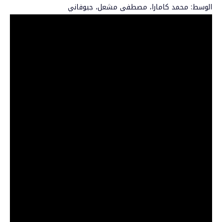
الوسط: محمد كامارا، مصطفى مشعل، جيوفاني