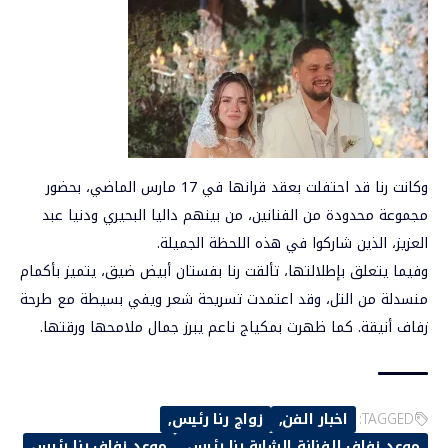
وكانت رنا قد احتفلت بعقد قرانها في 17 مارس الماضي، بحضور
مجموعة محدودة من الفنانين، من بينهم داليا البحيري ودنيا عبد
العزيز، الذين شاركوا في هذه اللحظة الجميلة.
وفيما يتعلق بإطلالتها، تألقت رنا بفستان أبيض ضيق، يتميز بأكمام
منسدلة من التل، وقد اعتمدت تسريحة شعر ويفي بسيطة مع طرحة
زفاف أنيقة. كما ظهرت بمكياج ناعم يبرز جمال ملامحها ورقتها.
TAGGED:
اخبار الفن
زواج رنا رئيس
موعد زفاف الفنانة الشابة رنا رئيس
موعد زفاف رنا رئيس