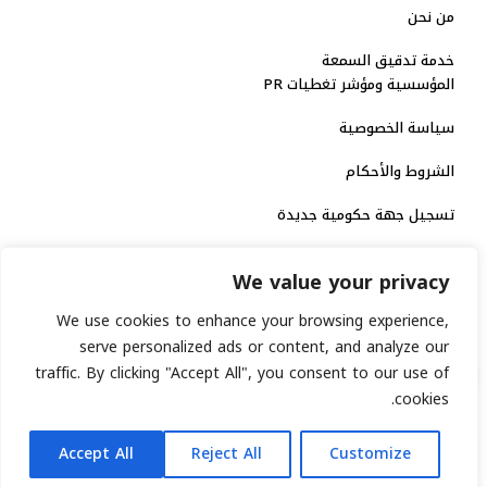
من نحن
خدمة تدقيق السمعة
المؤسسية ومؤشر تغطيات PR
سياسة الخصوصية
الشروط والأحكام
تسجيل جهة حكومية جديدة
الاعتماد الرسمي
We value your privacy
منصة إخبارية مرخصة
We use cookies to enhance your browsing experience,
serve personalized ads or content, and analyze our
traffic. By clicking "Accept All", you consent to our use of
انشر خبرك
cookies.
رقم الترخيص الاتحادي : 8793134
AR
جميع حقوق التوثيق الرقمي محفوظة لمنصة السابعة © 2026.
Accept All
Reject All
Customize