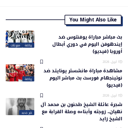
You Might Also Like
بث مباشر مباراة يوفنتوس ضد
إيندهوفن اليوم في دوري أبطال
رياضة
منوعات
أوروبا (فيديو)
1 أبريل، 2026
مشاهدة مباراة مانشستر يونايتد ضد
نوتينجهام فورست بث مباشر اليوم
رياضة
(فيديو)
1 أبريل، 2026
شجرة عائلة الشيخ طحنون بن محمد آل
نهيان.. زوجته وأبناءه وصلة القرابة مع
خبر جديد
الشيخ زايد