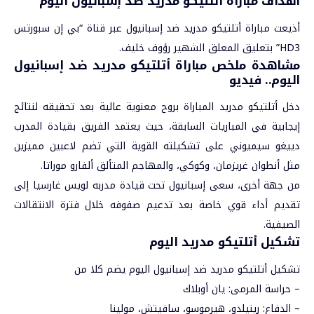
أهداف مباراة أتلتيكو مدريد ضد إسبانيول اليوم
أذيعت مباراة أتلتيكو مدريد ضد إسبانيول عبر قناة “بي إن سبورتس
HD3” بتعليق المعلق الشهير رؤوف خليف.
مشاهدة ملخص مباراة أتلتيكو مدريد ضد إسبانيول
اليوم.. فيديو
دخل أتلتيكو مدريد المباراة بروح معنوية عالية بعد تحقيقه لنتائج
إيجابية في المباريات السابقة، حيث يعتمد الفريق بقيادة المدرب
دييغو سيميوني على تشكيلته القوية التي تضم لاعبين مميزين
مثل أنطوان غريزمان، وكوكي، والمهاجم المتألق ألفارو موراتا.
من جهة أخرى، سعى إسبانيول تحت قيادة مدربه لويس غارسيا إلى
تقديم أداء قوي خاصة بعد تدعيم صفوفه خلال فترة الانتقالات
الصيفية.
تشكيل أتلتيكو مدريد اليوم
تشكيل أتلتيكو مدريد ضد إسبانيول اليوم يضم كلا من
– حراسة المرمى: يان أوبلاك
– الدفاع: رينيلدو، هيرموسو، سافيتش، مولينا