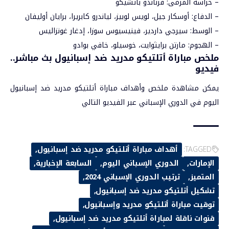
– حراسة المرمى: فرناندو باتشيكو
– الدفاع: أوسكار جيل، لويس لوبيز، لياندرو كابريرا، برايان أوليفان
– الوسط: سيرجي داردير، فينيسيوس سوزا، إدغار غونزاليس
– الهجوم: مارتن برايثوايت، خوسيلو، خافي بوادو
ملخص مباراة أتلتيكو مدريد ضد إسبانيول بث مباشر..
فيديو
يمكن مشاهدة ملخص وأهداف مباراة أتلتيكو مدريد ضد إسبانيول
اليوم ف
ي الدوري الإسباني عبر الفيديو التالي
TAGGED:
أهداف مباراة أتلتيكو مدريد ضد إسبانيول
الإمارات
الدوري الإسباني اليوم
السابعة الإخبارية
المتميز
ترتيب الدوري الإسباني 2024
تشكيل أتلتيكو مدريد ضد إسبانيول
توقيت مباراة أتلتيكو مدريد وإسبانيول
قنوات ناقلة لمباراة أتلتيكو مدريد ضد إسبانيول